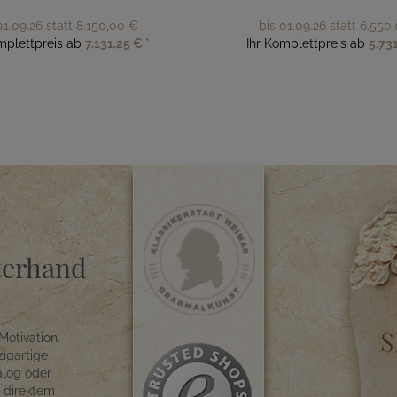
01.09.26 statt
8.150,00 €
bis 01.09.26 statt
6.550
mplettpreis ab
7.131,25 €
*
Ihr Komplettpreis ab
5.73
terhand
Motivation.
zigartige
alog oder
f direktem