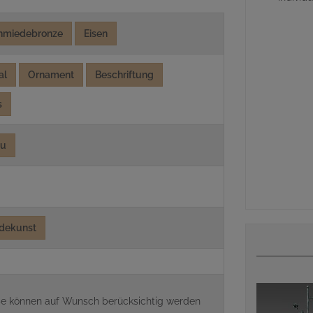
hmiedebronze
Eisen
al
Ornament
Beschriftung
s
au
dekunst
aße können auf Wunsch berücksichtig werden