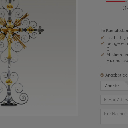
Ös
Ihr Komplettan
Inschrift: 3
fachgerech
CH
Abstimmung
Friedhofsv
Angebot per
Anrede
E-
Mail
Adresse
Nachricht