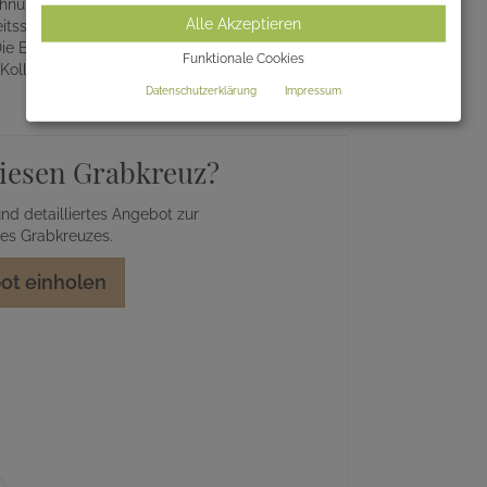
ichnung wird das Werkstück immer wieder
Alle Akzeptieren
itsschritt wird das Grabkreuz feuerverzinkt und
e Einzigartigkeit und die Qualität der
Funktionale Cookies
llektion einfließt, kommt in jedem Detail zur
Datenschutzerklärung
Impressum
 diesen Grabkreuz?
nd detailliertes Angebot zur
ses Grabkreuzes.
ot einholen