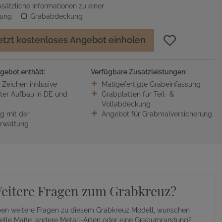
sätzliche Informationen zu einer
sung
Grababdeckung
etzt kostenloses Angebot einholen
gebot enthält:
Verfügbare Zusatzleistungen:
0 Zeichen inklusive
Maßgefertigte Grabeinfassung
ter Aufbau in DE und
Grabplatten für Teil- &
Vollabdeckung
 mit der
Angebot für Grabmalversicherung
erwaltung
eitere Fragen zum Grabkreuz?
ben weitere Fragen zu diesem Grabkreuz Modell, wünschen
uelle Maße, andere Metall-Arten oder eine Grabumrandung?