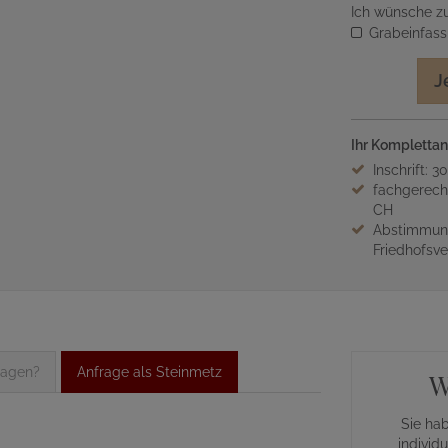
Ich wünsche zu
Grabeinfas
J
Ihr Komplettan
Inschrift: 3
fachgerech
CH
Abstimmung
Friedhofsv
ragen?
Anfrage als Steinmetz
W
Sie ha
individ