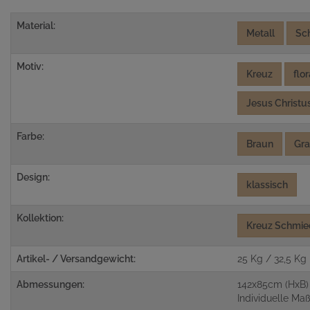
Material:
Metall
Sc
Motiv:
Kreuz
flor
Jesus Christu
Farbe:
Braun
Gr
Design:
klassisch
Kollektion:
Kreuz Schmie
Artikel- / Versandgewicht:
25 Kg / 32,5 Kg
Abmessungen:
142x85cm (HxB)
Individuelle M