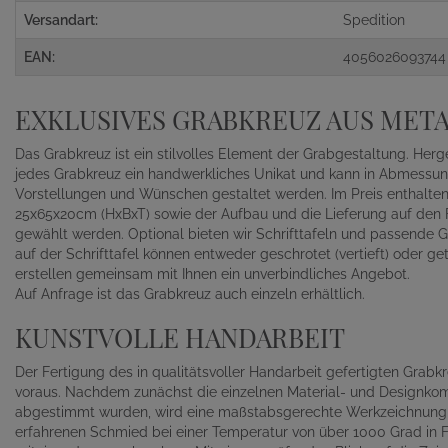
Versandart:
Spedition
EAN:
4056026093744
EXKLUSIVES GRABKREUZ AUS MET
Das Grabkreuz ist ein stilvolles Element der Grabgestaltung. Herge
jedes Grabkreuz ein handwerkliches Unikat und kann in Abmessung
Vorstellungen und Wünschen gestaltet werden. Im Preis enthalten
25x65x20cm (HxBxT) sowie der Aufbau und die Lieferung auf den Fr
gewählt werden. Optional bieten wir Schrifttafeln und passende 
auf der Schrifttafel können entweder geschrotet (vertieft) oder g
erstellen gemeinsam mit Ihnen ein unverbindliches Angebot.
Auf Anfrage ist das Grabkreuz auch einzeln erhältlich.
KUNSTVOLLE HANDARBEIT
Der Fertigung des in qualitätsvoller Handarbeit gefertigten Gra
voraus. Nachdem zunächst die einzelnen Material- und Designko
abgestimmt wurden, wird eine maßstabsgerechte Werkzeichnung a
erfahrenen Schmied bei einer Temperatur von über 1000 Grad in