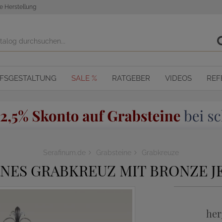
e Herstellung
OFSGESTALTUNG
SALE %
RATGEBER
VIDEOS
REF
Serafinum.de
Grabsteine
Grabkreuze
NES GRABKREUZ MIT BRONZE J
her