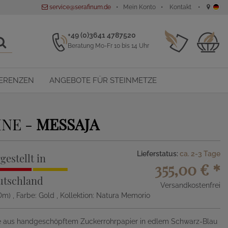
service@serafinum.de
Mein Konto
Kontakt
+49 (0)3641 4787520
Beratung Mo-Fr 10 bis 14 Uhr
ERENZEN
ANGEBOTE FÜR STEINMETZE
INE -
MESSAJA
Lieferstatus:
ca. 2-3 Tage
gestellt in
355,00 €
*
utschland
Versandkostenfrei
xDm)
, Farbe: Gold
, Kollektion: Natura Memorio
e aus handgeschöpftem Zuckerrohrpapier in edlem Schwarz-Blau