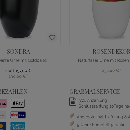
SONDRA
ROSENDEKO
arze Urne mit Goldband
statt
157,00 €
232,00 €
*
130,00 €
*
BEZAHLEN
GRABMALSERVICE
35% Anzahlung
Schlusszahlung 10Tage na
Angebote inkl. Lieferung & 
5 Jahre Komplettgarantie