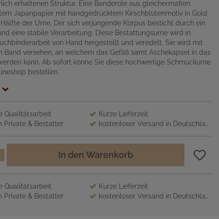
rlich erhaltenen Struktur. Eine Banderole aus gleichermaßen
em Japanpapier mit handgedrucktem Kirschblütenmotiv in Gold
e Hälfte der Urne. Der sich verjüngende Korpus besticht durch ein
und eine stabile Verarbeitung. Diese Bestattungsurne wird in
 Buchbinderarbeit von Hand hergestellt und veredelt. Sie wird mit
len Band versehen, an welchem das Gefäß samt Aschekapsel in das
werden kann. Ab sofort könne Sie diese hochwertige Schmuckurne
ineshop bestellen.
 Qualitätsarbeit
Kurze Lieferzeit
 Private & Bestatter
kostenloser Versand in Deutschland
In den Warenkorb
 Qualitätsarbeit
Kurze Lieferzeit
 Private & Bestatter
kostenloser Versand in Deutschland