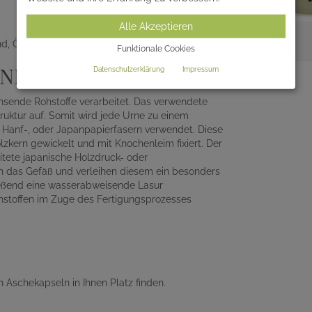
Alle Akzeptieren
nd, Österreich und der Schweiz
Funktionale Cookies
RNE
Datenschutzerklärung
Impressum
hsende Rohstoffe verarbeitet. Das verwendete
ruktur auf. Somit wird jede Urne zu einem
, Hanf-, oder Japanpapierfasern verwendet. Diese
zkern gewickelt und mit Knochenleim fixiert. Der
itete japanische Holzdruck- oder
en das Gefäß und verleihen diesem ein besonders
ließend eine wasserabweisende Lasur
hstoffen im Zuge des Fertigungsprozesses
n Aschekapseln in Ihnen Platz finden.