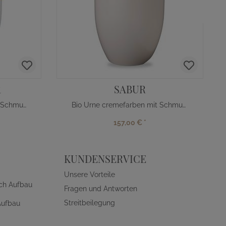
R
SABUR
Naturfaser Urne mit Rosen Schmuckband
Bio Urne cremefarben mit Schmuckband
157,00 €
*
KUNDENSERVICE
Unsere Vorteile
ch Aufbau
Fragen und Antworten
Streitbeilegung
Aufbau