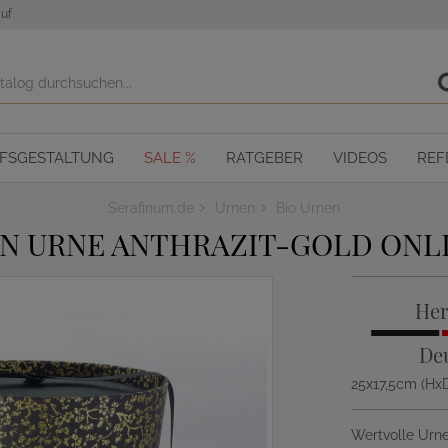
uf
OFSGESTALTUNG
SALE %
RATGEBER
VIDEOS
REF
Serafinum.de
Urnen
Bio Urnen
N URNE ANTHRAZIT-GOLD ONL
Her
De
25x17,5cm (H
Wertvolle Urn