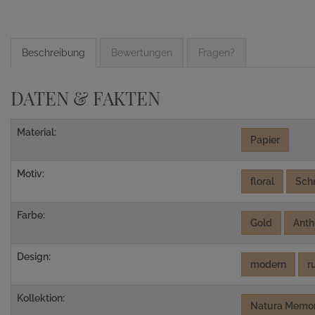
Beschreibung
Bewertungen
Fragen?
DATEN & FAKTEN
Material:
Papier
Motiv:
floral
Sch
Farbe:
Gold
Anth
Design:
modern
r
Kollektion:
Natura Memor