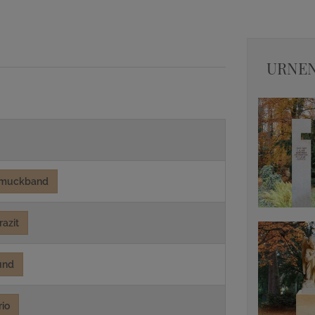
URNEN
muckband
razit
und
io