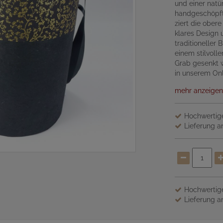
und einer natü
handgeschöpft
ziert die ober
klares Design 
traditioneller
einem stilvol
Grab gesenkt 
in unserem Onl
mehr anzeigen
Hochwertige
Lieferung an
Hochwertige
Lieferung an