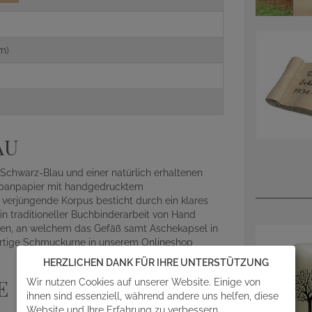
m)
AU
chwarz-Blau und einer natürlich erhaltenen
apanpapier mit handgedrucktem
h verjüngende Korpus besticht durch ein klares
in traditioneller Buchbinderarbeit von Hand
sehen, an welchem das Gefäß samt Aschekapsel in
ertige Schmuckurne in unserem Onlineshop
HERZLICHEN DANK FÜR IHRE UNTERSTÜTZUNG
E
Wir nutzen Cookies auf unserer Website. Einige von
ihnen sind essenziell, während andere uns helfen, diese
Website und Ihre Erfahrung zu verbessern.