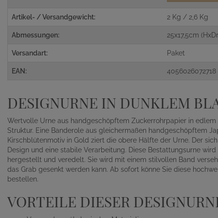
Artikel- / Versandgewicht:
2 Kg / 2,6 Kg
Abmessungen:
25x17,5cm (HxD
Versandart:
Paket
EAN:
4056026072718
DESIGNURNE IN DUNKLEM BL
Wertvolle Urne aus handgeschöpftem Zuckerrohrpapier in edlem S
Struktur. Eine Banderole aus gleichermaßen handgeschöpftem J
Kirschblütenmotiv in Gold ziert die obere Hälfte der Urne. Der sic
Design und eine stabile Verarbeitung. Diese Bestattungsurne wird 
hergestellt und veredelt. Sie wird mit einem stilvollen Band ver
das Grab gesenkt werden kann. Ab sofort könne Sie diese hochw
bestellen.
VORTEILE DIESER DESIGNURN