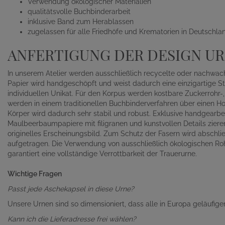
Verwendung ökologischer Materialien
qualitätsvolle Buchbinderarbeit
inklusive Band zum Herablassen
zugelassen für alle Friedhöfe und Krematorien in Deutschla
ANFERTIGUNG DER DESIGN U
In unserem Atelier werden ausschließlich recycelte oder nachwac
Papier wird handgeschöpft und weist dadurch eine einzigartige St
individuellen Unikat. Für den Korpus werden kostbare Zuckerrohr-
werden in einem traditionellen Buchbinderverfahren über einen Hol
Körper wird dadurch sehr stabil und robust. Exklusive handgearbe
Maulbeerbaumpapiere mit filigranen und kunstvollen Details zier
originelles Erscheinungsbild. Zum Schutz der Fasern wird absch
aufgetragen. Die Verwendung von ausschließlich ökologischen Ro
garantiert eine vollständige Verrottbarkeit der Trauerurne.
Wichtige Fragen
Passt jede Aschekapsel in diese Urne?
Unsere Urnen sind so dimensioniert, dass alle in Europa geläufige
Kann ich die Lieferadresse frei wählen?