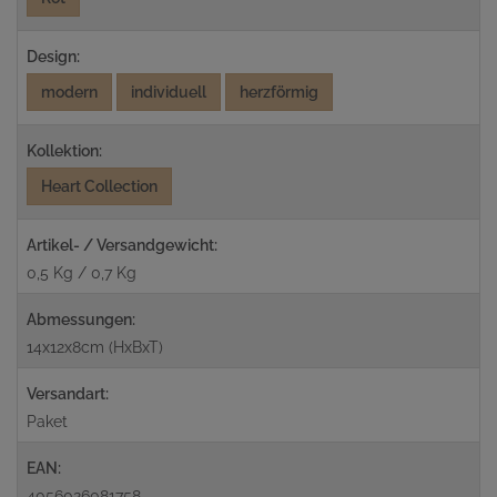
Design:
modern
individuell
herzförmig
Kollektion:
Heart Collection
Artikel- / Versandgewicht:
0,5 Kg / 0,7 Kg
Abmessungen:
14x12x8cm (HxBxT)
Versandart:
Paket
EAN:
4056026081758