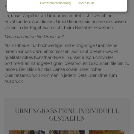
Datenschutzerklärung
Impressum
Liefern Sie auch an Privatkunden?
Ja, unser Angebot an Graburnen richtet sich speziell an
Privatkunden. Aus diesem Grund können Sie unsere exklusiven
Urnen in der Regel auch nicht beim Bestatter erwerben.
Weshalb bieten Sie Urnen an?
Als Bildhauer für hochwertige und einzigartige Grabsteine
haben wir uns dazu entschlossen, auch auf diesem Gebiet
qualitätsvolles Kunsthandwerk in unser anspruchsvolles
Sortiment an handgefertigten, pietätvollen Graburnen fließen zu
lassen. Der Blick für das Ganze sowie unser hoher
Qualitätsanspruch kommen in jedem Detail der Urne zum
Ausdruck.
URNENGRABSTEINE INDIVIDUELL
GESTALTEN