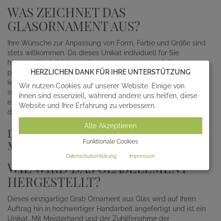
WAS ZEICHNET DAS
GLASORNAMENT AUS?
Ihre Wünsche zur Anpassung von Form, Farbe und Größe sind
stets willkommen. Da dieses Unikat individuell für Sie
hergestellt wird, können Anpassungen ganz nach Ihren
HERZLICHEN DANK FÜR IHRE UNTERSTÜTZUNG
persönlichen Vorstellungen vorgenommen werden. Zusätzlich
können Sie dieses exklusive Glasornament mit einem unserer
Wir nutzen Cookies auf unserer Website. Einige von
stilvollen
Grabsteine
kombinieren, wodurch dieser zu einem
ihnen sind essenziell, während andere uns helfen, diese
einzigartigen Erinnerungsstück wird, welcher die Individualität
Website und Ihre Erfahrung zu verbessern.
des Verstorbenen wertschätzt und widerspiegelt.
Alle Akzeptieren
DESIGNER GLASORNAMENTE AUS
MEISTERHAND
Funktionale Cookies
Datenschutzerklärung
Impressum
WIE WIRD DAS GLASELEMENT
HERGESTELLT?
Dieses einzigartige Grab Ornament aus Glas wird auf Ihren
Auftrag hin in hochwertiger Handarbeit angefertigt und ist ein
Unikat. Mit Meisterhand und der Zuhilfenahme der