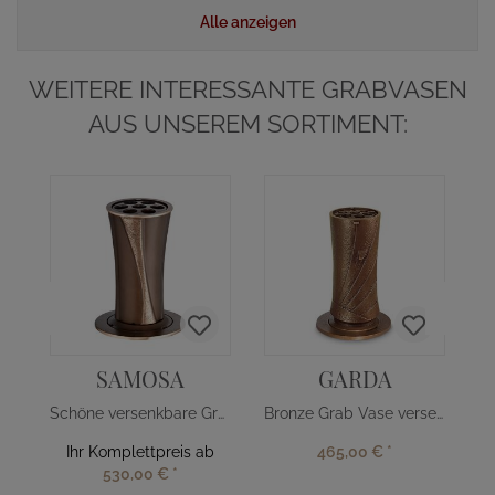
Alle anzeigen
WEITERE INTERESSANTE GRABVASEN
AUS UNSEREM SORTIMENT:
E
SAMOSA
GARDA
Schöne versenkbare Grabvase
Bronze Grab Vase versenkbar
Ihr Komplettpreis ab
465,00 €
*
530,00 €
*