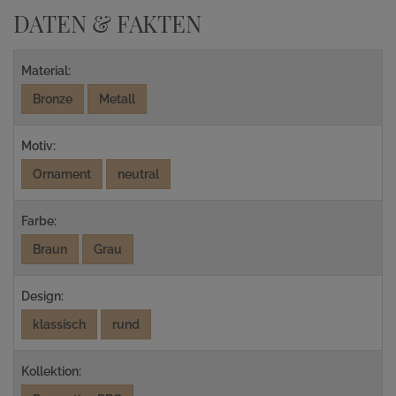
DATEN & FAKTEN
Material:
Bronze
Metall
Motiv:
Ornament
neutral
Farbe:
Braun
Grau
Design:
klassisch
rund
Kollektion: