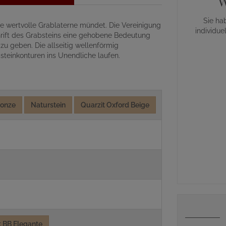
W
Sie ha
e wertvolle Grablaterne mündet. Die Vereinigung
individue
chrift des Grabsteins eine gehobene Bedeutung
u geben. Die allseitig wellenförmig
steinkonturen ins Unendliche laufen.
ronze
Naturstein
Quarzit Oxford Beige
 BB Elegante