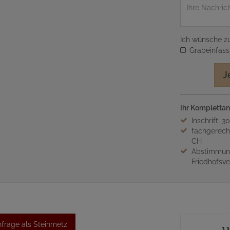
Nachricht
Ich wünsche zu
Grabeinfas
J
Ihr Komplettan
Inschrift: 3
fachgerech
CH
Abstimmung
Friedhofsv
frage als Steinmetz