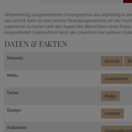
Wellenförmig ausgearbeitetes Urnengrabmal das kopfseitig in ein
von Licht & Stein ist eine schöne Gestaltungsvariante um der Ins
zukommen zu lassen und den Augen des Betrachters einen Fokus z
ausgearbeitet Grabmalform lässt die Linienform der äußeren Grab
DATEN & FAKTEN
Material:
Quarzit
B
Motiv:
Grablaterne
Farbe:
Beige
Design:
modern
Kollektion:
Grabmalkunst