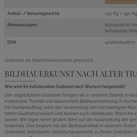
Artikel- / Versandgewicht:
140 Kg / 190 K
Abmessungen:
85x40x16cm (H
Individuelle M
EAN:
4056026148772
Grabstein als Geschmacksmuster geschützt.
BILDHAUERKUNST NACH ALTER TR
Wie wird Ihr individuelles Grabmal nach Wunsch hergestellt?
Den abgebildeten Grabstein fertigen wir in unserem Betrieb in kl
modernster Technik und klassischem Bildhauerwerkzeug in hochwe
mit Kundenauftrag unter der Verwendung von hochwertigem Naturst
hohen Qualitätsstandard und können auch individuelle Wünsche in 
lassen. Wir legen einen großen Wert auf die Ausarbeitung der gest
Grabmals. Dies beginnt mit der Bildhauerarbeit in unserem Atelie
Grabstelle. Individuelle Gestaltungswünsche zu Ihrem Grabstein-Un