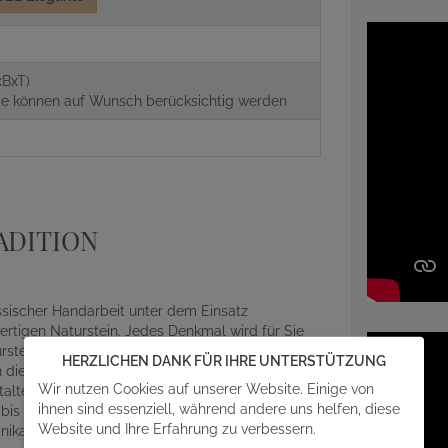
g
xBxT)
aße können auf Wunsch berücksichtig werden
ADITION
assischer Handarbeit unter dem Einsatz
rtigen Naturstein. Jedes Denkmal wird für Sie
ein gefertigt. Somit gewährleisten wir einen
HERZLICHEN DANK FÜR IHRE UNTERSTÜTZUNG
die Gestaltung Ihres Grabsteins mit einfließen
Wir nutzen Cookies auf unserer Website. Einige von
alterischen Details und Feinheiten des
ihnen sind essenziell, während andere uns helfen, diese
r bis zum abschließenden Aufbau auf der
Website und Ihre Erfahrung zu verbessern.
ikat, egal ob Beschriftung, Design oder Material