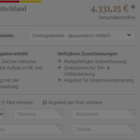
4.331,25 €
*
utschland
Versandkostenfrei
steins:
Urnengrabstein
- 85x40x16cm (HxBxT)
gebot enthält:
Verfügbare Zusatzleistungen:
0 Zeichen inklusive
Maßgefertigte Grabeinfassung
ter Aufbau in DE und
Grabplatten für Teil- &
Vollabdeckung
 mit der
Angebot für Grabmalversicherung
erwaltung
 E-Mail erhalten
Angebot per Post erhalten
Vorname
Nachname
Telefon