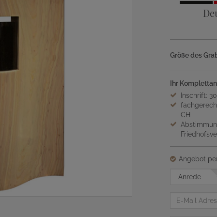
De
Größe des Grab
Ihr Komplettan
Inschrift: 3
fachgerech
CH
Abstimmung
Friedhofsv
Angebot per
Anrede
E-
Mail
Adresse