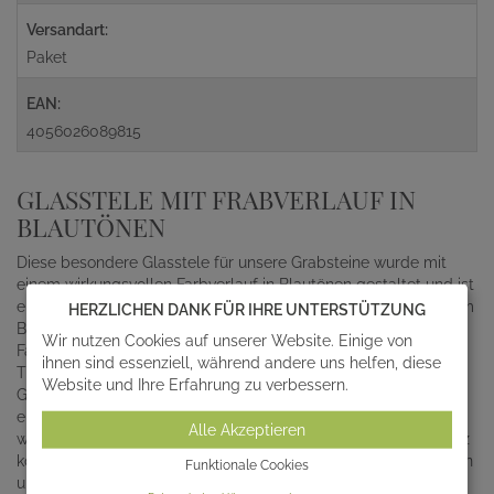
Versandart:
Paket
EAN:
4056026089815
GLASSTELE MIT FRABVERLAUF IN
BLAUTÖNEN
Diese besondere Glasstele für unsere Grabsteine wurde mit
einem wirkungsvollen Farbverlauf in Blautönen gestaltet und ist
ein stilvolles Element moderner Grabmalgestaltung. Nach dem
HERZLICHEN DANK FÜR IHRE UNTERSTÜTZUNG
Brennen im Hochtemperaturofen entfalten die brillanten
Wir nutzen Cookies auf unserer Website. Einige von
Farbtöne ihre maximale Leuchtkraft bei gleichzeitiger
ihnen sind essenziell, während andere uns helfen, diese
Transparenz und Lichtdurchlässigkeit. Somit kann dieses
Website und Ihre Erfahrung zu verbessern.
Glaselement bei entsprechender Belichtung durch die Sonne
eine große Strahlkraft erlangen. Die Stele ist absolut
Alle Akzeptieren
witterungsfest und beständig. Diesen einzigartigen Glaseinsatz
können Sie mit einem unserer
stilvollen Grabsteine
kombinieren
Funktionale Cookies
und diesem somit einen einzigartigen Ausdruck an