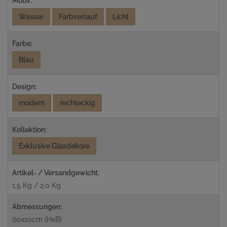
Motiv:
Wasser
Farbverlauf
Licht
Farbe:
Blau
Design:
modern
rechteckig
Kollektion:
Exklusive Glasdekore
Artikel- / Versandgewicht:
1,5 Kg / 2,0 Kg
Abmessungen:
60x10cm (HxB)