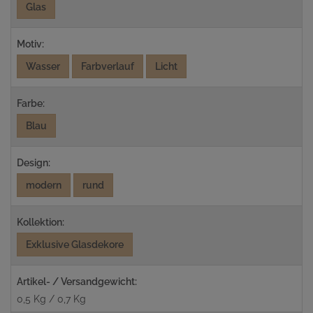
Glas
Motiv:
Wasser
Farbverlauf
Licht
Farbe:
Blau
Design:
modern
rund
Kollektion:
Exklusive Glasdekore
Artikel- / Versandgewicht:
0,5 Kg / 0,7 Kg