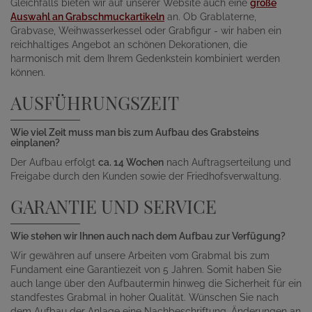
Gleichfalls bieten wir auf unserer Website auch eine
große
Auswahl an Grabschmuckartikeln
an. Ob Grablaterne,
Grabvase, Weihwasserkessel oder Grabfigur - wir haben ein
reichhaltiges Angebot an schönen Dekorationen, die
harmonisch mit dem Ihrem Gedenkstein kombiniert werden
können.
AUSFÜHRUNGSZEIT
Wie viel Zeit muss man bis zum Aufbau des Grabsteins
einplanen?
Der Aufbau erfolgt
ca. 14 Wochen
nach Auftragserteilung und
Freigabe durch den Kunden sowie der Friedhofsverwaltung.
GARANTIE UND SERVICE
Wie stehen wir Ihnen auch nach dem Aufbau zur Verfügung?
Wir gewähren auf unsere Arbeiten vom Grabmal bis zum
Fundament eine Garantiezeit von 5 Jahren. Somit haben Sie
auch lange über den Aufbautermin hinweg die Sicherheit für ein
standfestes Grabmal in hoher Qualität. Wünschen Sie nach
dem Aufbau der Anlage eine Nachbeschriftung, Änderungen an