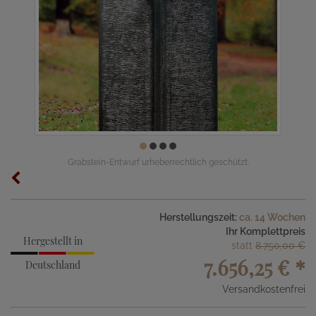
Grabstein-Entwurf urheberrechtlich geschützt.
Herstellungszeit:
ca. 14 Wochen
Ihr Komplettpreis
Hergestellt in
statt
8.750,00 €
7.656,25 €
*
Deutschland
Versandkostenfrei