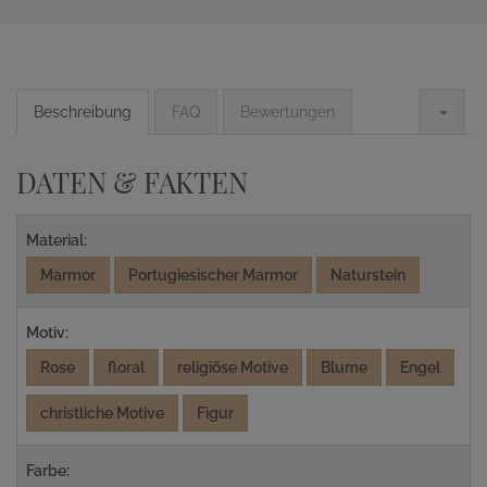
Beschreibung
FAQ
Bewertungen
DATEN & FAKTEN
Material:
Marmor
Portugiesischer Marmor
Naturstein
Motiv:
Rose
floral
religiöse Motive
Blume
Engel
christliche Motive
Figur
Farbe: