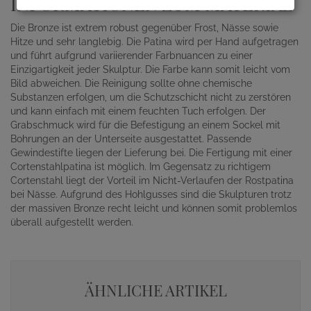
INFORMATIONEN ZUM MATERIAL
Die Bronze ist extrem robust gegenüber Frost, Nässe sowie
Hitze und sehr langlebig. Die Patina wird per Hand aufgetragen
und führt aufgrund variierender Farbnuancen zu einer
Einzigartigkeit jeder Skulptur. Die Farbe kann somit leicht vom
Bild abweichen. Die Reinigung sollte ohne chemische
Substanzen erfolgen, um die Schutzschicht nicht zu zerstören
und kann einfach mit einem feuchten Tuch erfolgen. Der
Grabschmuck wird für die Befestigung an einem Sockel mit
Bohrungen an der Unterseite ausgestattet. Passende
Gewindestifte liegen der Lieferung bei. Die Fertigung mit einer
Cortenstahlpatina ist möglich. Im Gegensatz zu richtigem
Cortenstahl liegt der Vorteil im Nicht-Verlaufen der Rostpatina
bei Nässe. Aufgrund des Hohlgusses sind die Skulpturen trotz
der massiven Bronze recht leicht und können somit problemlos
überall aufgestellt werden.
ÄHNLICHE ARTIKEL