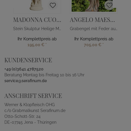
MADONNA CUORE
ANGELO MAESTOSO
Stein Skulptur Heilige Mutter Gottes mit Herz
Grabengel mit Feder aus Bronze - groß
Ihr Komplettpreis ab
Ihr Komplettpreis ab
195,00 €
*
705,00 €
*
KUNDENSERVICE
+49 (0)3641 4787520
Beratung Montag bis Freitag 10 bis 16 Uhr
service@serafinum.de
ANSCHRIFT SERVICE
Werner & Klopfleisch OHG
c/o Grabmalkunst Serafinum.de
Otto-Schott-Str. 24
DE-07745 Jena - Thüringen