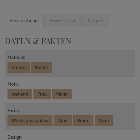
Beschreibung
Bewertungen
Fragen?
DATEN & FAKTEN
Material:
Bronze
Metall
Motiv:
stehend
Frau
Mann
Farbe:
Wachsgusspatina
Grau
Braun
Grün
Design: