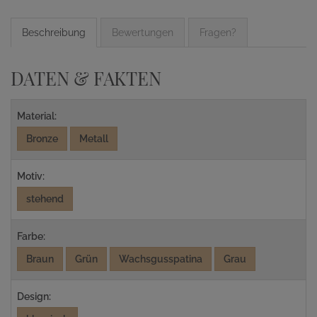
Beschreibung
Bewertungen
Fragen?
DATEN & FAKTEN
Material:
Bronze
Metall
Motiv:
stehend
Farbe:
Braun
Grün
Wachsgusspatina
Grau
Design: