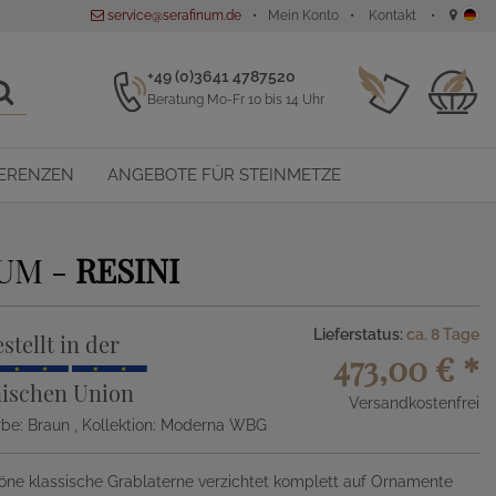
service@serafinum.de
Mein Konto
Kontakt
+49 (0)3641 4787520
Beratung Mo-Fr 10 bis 14 Uhr
ERENZEN
ANGEBOTE FÜR STEINMETZE
IUM -
RESINI
Lieferstatus:
ca. 8 Tage
stellt in der
473,00 €
*
ischen Union
Versandkostenfrei
arbe: Braun
, Kollektion: Moderna WBG
öne klassische Grablaterne verzichtet komplett auf Ornamente