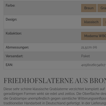
Farbe:
Braun
Gr
Design:
klassisch
Kollektion:
Moderna WB
Abmessungen:
21,5cm (H)
Versandart:
Paket
EAN:
4056026034617
FRIEDHOFSLATERNE AUS BRO
Diese sehr schöne klassische Grablaterne verzichtet komplett auf
geradlinigen Formen wirkt sie edel und zeitlos. Die Oberfläche d
die Grablampe unempfindlich gegen sämtliche Witterungseinflüsse
traditioneller Handarbeit in Deutschland gefertigt. In der Liefer