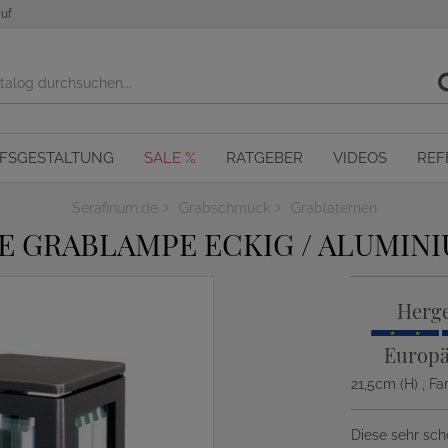
uf
OFSGESTALTUNG
SALE %
RATGEBER
VIDEOS
REF
Serafinum.de
Grabschmuck
Grablaternen
E GRABLAMPE ECKIG / ALUMIN
Herge
Europä
21,5cm (H)
, F
Diese sehr sch