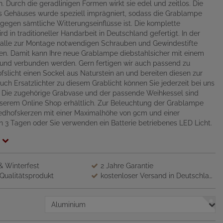
n. Durch die geradlinigen Formen wirkt sie edel und zeitlos. Die
s Gehäuses wurde speziell imprägniert, sodass die Grablampe
gegen sämtliche Witterungseinflüsse ist. Die komplette
d in traditioneller Handarbeit in Deutschland gefertigt. In der
d alle zur Montage notwendigen Schrauben und Gewindestifte
ten. Damit kann Ihre neue Grablampe diebstahlsicher mit einem
rund verbunden werden. Gern fertigen wir auch passend zu
fslicht einen Sockel aus Naturstein an und bereiten diesen zur
uch Ersatzlichter zu diesem Grablicht können Sie jederzeit bei uns
. Die zugehörige Grabvase und der passende Weihkessel sind
nserem Online Shop erhältlich. Zur Beleuchtung der Grablampe
iedhofskerzen mit einer Maximalhöhe von 9cm und einer
 3 Tagen oder Sie verwenden ein Batterie betriebenes LED Licht.
 & Winterfest
2 Jahre Garantie
Qualitätsprodukt
kostenloser Versand in Deutschland
Aluminium