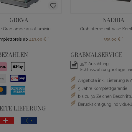
GREVA
NADIRA
Moderne Grablampe aus Aluminium
Grablaterne mit Vase Komb
omplettpreis ab
423,00 €
*
355,00 €
*
BEZAHLEN
GRABMALSERVICE
35% Anzahlung
Schlusszahlung 10Tage na
Angebote inkl. Lieferung & 
5 Jahre Komplettgarantie
bis zu 30 Zeichen Beschriftu
Berücksichtigung individue
ITE LIEFERUNG