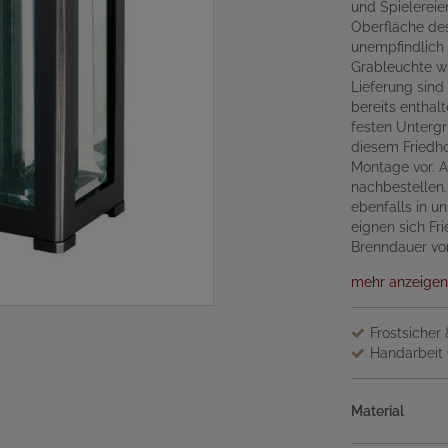
und Spielereie
Oberfläche de
unempfindlich 
Grableuchte wir
Lieferung sin
bereits enthal
festen Unterg
diesem Friedho
Montage vor. A
nachbestellen
ebenfalls in u
eignen sich Fr
Brenndauer von
mehr anzeigen
Frostsicher
Handarbeit 
Material