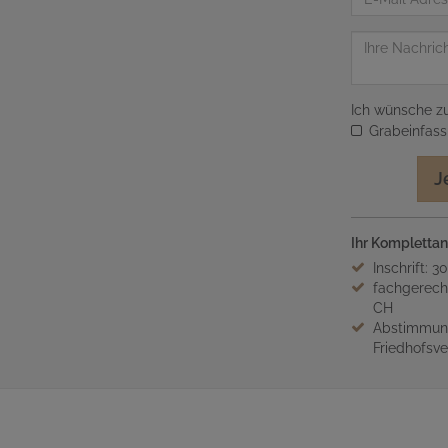
Mail
Adresse
Nachricht
Ich wünsche zu
Grabeinfas
J
Ihr Komplettan
Inschrift: 3
fachgerech
CH
Abstimmung
Friedhofsv