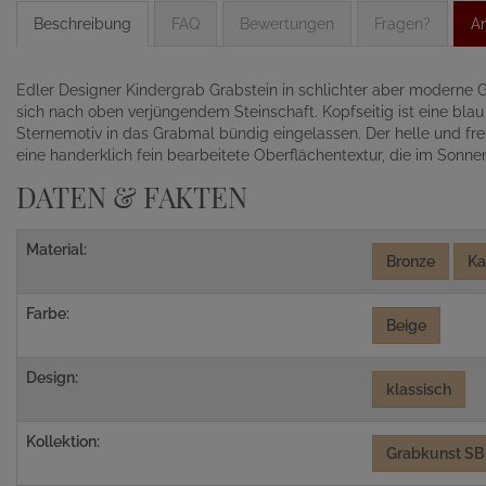
Beschreibung
FAQ
Bewertungen
Fragen?
An
Edler Designer Kindergrab Grabstein in schlichter aber modern
sich nach oben verjüngendem Steinschaft. Kopfseitig ist eine bla
Sternemotiv in das Grabmal bündig eingelassen. Der helle und fre
eine handerklich fein bearbeitete Oberflächentextur, die im Sonnen
DATEN & FAKTEN
Material:
Bronze
Ka
Farbe:
Beige
Design:
klassisch
Kollektion:
Grabkunst SB 