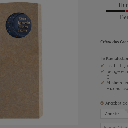
Her
De
Größe des Grab
Ihr Komplettan
Inschrift: 3
fachgerech
CH
Abstimmung
Friedhofsv
Angebot per
Anrede
E-