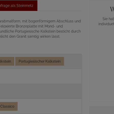
frage als Steinmetz
W
Sie ha
e Grabmalform, mit bogenförmigem Abschluss und
individue
u eloxierte Bronzeplatte mit Mond- und
undliche Portugiesische Kalkstein besticht durch
licht den Granit samtig wirken lässt.
lkstein
Portugiesischer Kalkstein
Classico