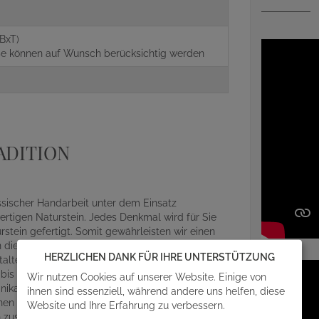
BxT)
aße können auf Wunsch berücksichtig werden
ADITION
assischer Handarbeit unter dem Einsatz
rtigen Naturstein. Jedes Denkmal wird für Sie
ein gefertigt. Somit gewährleisten wir einen
die Gestaltung Ihres Grabsteins mit einfließen
HERZLICHEN DANK FÜR IHRE UNTERSTÜTZUNG
alterischen Details und Feinheiten des
r bis zum abschließenden Aufbau auf der
Wir nutzen Cookies auf unserer Website. Einige von
ikat, egal ob Beschriftung, Design oder Material
ihnen sind essenziell, während andere uns helfen, diese
en mit angefragt werden. Gern steht Ihnen unser
Website und Ihre Erfahrung zu verbessern.
en zusammen einen individuellen Grabmalentwurf.