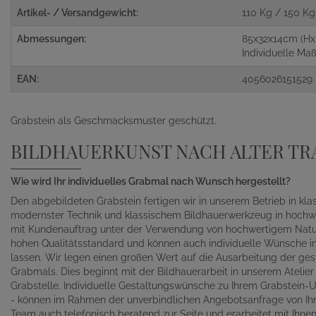
Artikel- / Versandgewicht:
110 Kg / 150 Kg
Abmessungen:
85x32x14cm (Hx
Individuelle M
EAN:
4056026151529
Grabstein als Geschmacksmuster geschützt.
BILDHAUERKUNST NACH ALTER TR
Wie wird Ihr individuelles Grabmal nach Wunsch hergestellt?
Den abgebildeten Grabstein fertigen wir in unserem Betrieb in kl
modernster Technik und klassischem Bildhauerwerkzeug in hochwe
mit Kundenauftrag unter der Verwendung von hochwertigem Naturst
hohen Qualitätsstandard und können auch individuelle Wünsche in 
lassen. Wir legen einen großen Wert auf die Ausarbeitung der gest
Grabmals. Dies beginnt mit der Bildhauerarbeit in unserem Atelie
Grabstelle. Individuelle Gestaltungswünsche zu Ihrem Grabstein-Un
- können im Rahmen der unverbindlichen Angebotsanfrage von Ihn
Team auch telefonisch beratend zur Seite und erarbeitet mit Ihn