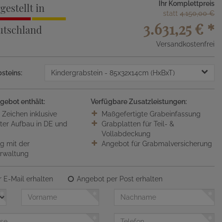
Ihr Komplettpreis
gestellt in
statt
4.150,00 €
3.631,25 €
*
utschland
Versandkostenfrei
steins:
Kindergrabstein
- 85x32x14cm (HxBxT)
gebot enthält:
Verfügbare Zusatzleistungen:
0 Zeichen inklusive
Maßgefertigte Grabeinfassung
ter Aufbau in DE und
Grabplatten für Teil- &
Vollabdeckung
 mit der
Angebot für Grabmalversicherung
erwaltung
 E-Mail erhalten
Angebot per Post erhalten
Vorname
Nachname
Telefon