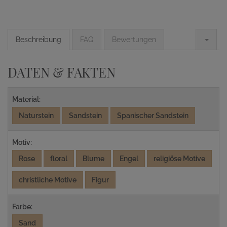
Beschreibung
FAQ
Bewertungen
DATEN & FAKTEN
Material:
Naturstein
Sandstein
Spanischer Sandstein
Motiv:
Rose
floral
Blume
Engel
religiöse Motive
christliche Motive
Figur
Farbe:
Sand