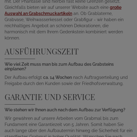
mit. Der Phantasie sind hierbei fast keine Grenzen gesetzt.
Gleichfalls bieten wir auf unserer Website auch eine
große
Auswahl an Grabschmuckartikeln
an. Ob Grablaterne,
Grabvase, Weihwasserkessel oder Grabfigur - wir haben ein
reichhaltiges Angebot an schönen Dekorationen, die
harmonisch mit dem Ihrem Gedenkstein kombiniert werden
können.
AUSFÜHRUNGSZEIT
Wie viel Zeit muss man bis zum Aufbau des Grabsteins
einplanen?
Der Aufbau erfolgt
ca. 14 Wochen
nach Auftragserteilung und
Freigabe durch den Kunden sowie der Friedhofsverwaltung.
GARANTIE UND SERVICE
Wie stehen wir Ihnen auch nach dem Aufbau zur Verfügung?
Wir gewähren auf unsere Arbeiten vom Grabmal bis zum
Fundament eine Garantiezeit von 5 Jahren. Somit haben Sie
auch lange über den Aufbautermin hinweg die Sicherheit für ein
standfestes Grabmal in hoher Qualität. Wünschen Sie nach