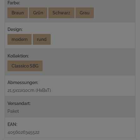
Farbe:
Braun
Grün
Schwarz
Grau
Design:
modern
rund
Kollektion:
Classico SBG
Abmessungen:
21,5x11x10cm (HxBxT)
Versandart:
Paket
EAN:
4056026345522