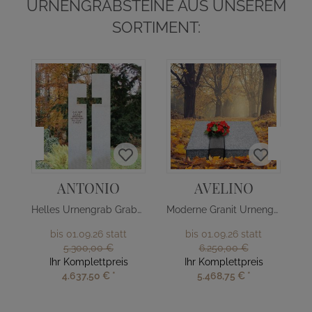
URNENGRABSTEINE AUS UNSEREM
SORTIMENT:
ANTONIO
AVELINO
Helles Urnengrab Grabmal mit Kreuz
Moderne Granit Urnengrab Liegeplatte
bis 01.09.26 statt
bis 01.09.26 statt
5.300,00 €
6.250,00 €
Ihr Komplettpreis
Ihr Komplettpreis
4.637,50 €
*
5.468,75 €
*