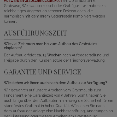
Auswahl an Grabschmuckartikeln
an. Ob Grablaterne,
Grabvase, Weihwasserkessel oder Grabfigur - wir haben ein
reichhaltiges Angebot an schönen Dekorationen, die
harmonisch mit dem Ihrem Gedenkstein kombiniert werden
können.
AUSFÜHRUNGSZEIT
Wie viel Zeit muss man bis zum Aufbau des Grabsteins
einplanen?
Der Aufbau erfolgt
ca. 14 Wochen
nach Auftragserteilung und
Freigabe durch den Kunden sowie der Friedhofsverwaltung.
GARANTIE UND SERVICE
Wie stehen wir Ihnen auch nach dem Aufbau zur Verfügung?
Wir gewähren auf unsere Arbeiten vom Grabmal bis zum
Fundament eine Garantiezeit von 5 Jahren. Somit haben Sie
auch lange über den Aufbautermin hinweg die Sicherheit für ein
standfestes Grabmal in hoher Qualität. Wünschen Sie nach
dem Aufbau der Anlage eine Nachbeschriftung, Änderungen an
der Einfassung oder weitere Arbeiten am Grabstein, so