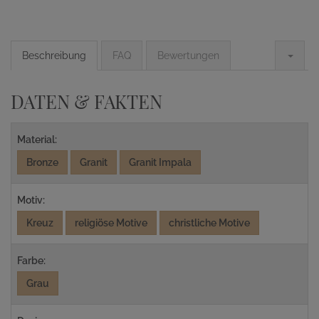
Beschreibung
FAQ
Bewertungen
DATEN & FAKTEN
Material:
Bronze
Granit
Granit Impala
Motiv:
Kreuz
religiöse Motive
christliche Motive
Farbe:
Grau