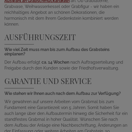
Auswahl an Grabschmuckartikeln
an. Ob Grablaterne,
Grabvase, Weihwasserkessel oder Grabfigur - wir haben ein
reichhaltiges Angebot an schönen Dekorationen, die
harmonisch mit dem Ihrem Gedenkstein kombiniert werden
können.
AUSFÜHRUNGSZEIT
Wie viel Zeit muss man bis zum Aufbau des Grabsteins
einplanen?
Der Aufbau erfolgt
ca. 14 Wochen
nach Auftragserteilung und
Freigabe durch den Kunden sowie der Friedhofsverwaltung.
GARANTIE UND SERVICE
Wie stehen wir Ihnen auch nach dem Aufbau zur Verfügung?
Wir gewähren auf unsere Arbeiten vom Grabmal bis zum
Fundament eine Garantiezeit von 5 Jahren. Somit haben Sie
auch lange über den Aufbautermin hinweg die Sicherheit für ein
standfestes Grabmal in hoher Qualität. Wünschen Sie nach
dem Aufbau der Anlage eine Nachbeschriftung, Änderungen an
der Einfassung oder weitere Arbeiten am Grabstein, so