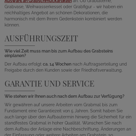
Auswahl an Grabschmuckartikeln
an. Ob Grablaterne,
Grabvase, Weihwasserkessel oder Grabfigur - wir haben ein
reichhaltiges Angebot an schönen Dekorationen, die
harmonisch mit dem Ihrem Gedenkstein kombiniert werden
können.
AUSFÜHRUNGSZEIT
Wie viel Zeit muss man bis zum Aufbau des Grabsteins
einplanen?
Der Aufbau erfolgt
ca. 14 Wochen
nach Auftragserteilung und
Freigabe durch den Kunden sowie der Friedhofsverwaltung.
GARANTIE UND SERVICE
Wie stehen wir Ihnen auch nach dem Aufbau zur Verfügung?
Wir gewähren auf unsere Arbeiten vom Grabmal bis zum
Fundament eine Garantiezeit von 5 Jahren. Somit haben Sie
auch lange über den Aufbautermin hinweg die Sicherheit für ein
standfestes Grabmal in hoher Qualität. Wünschen Sie nach
dem Aufbau der Anlage eine Nachbeschriftung, Änderungen an
der Einfassung oder weitere Arbeiten am Grabstein, so