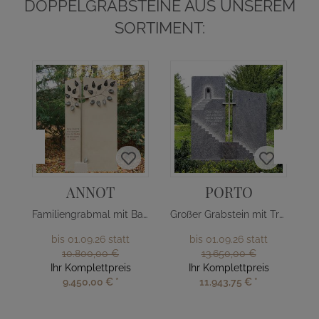
DOPPELGRABSTEINE AUS UNSEREM
SORTIMENT:
ANNOT
PORTO
Familiengrabmal mit Baum Design
Großer Grabstein mit Treppe & Kreuz
bis 01.09.26 statt
bis 01.09.26 statt
10.800,00 €
13.650,00 €
Ihr Komplettpreis
Ihr Komplettpreis
9.450,00 €
*
11.943,75 €
*