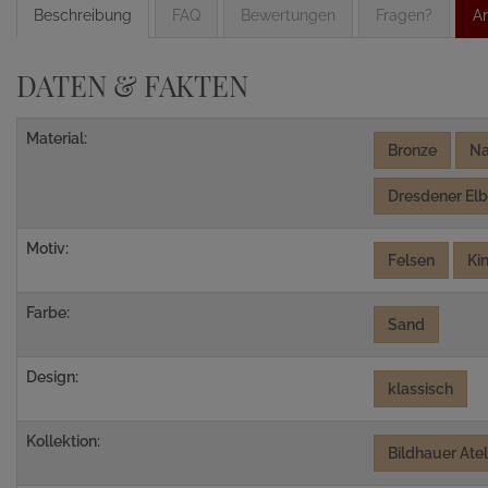
Beschreibung
FAQ
Bewertungen
Fragen?
An
DATEN & FAKTEN
Material:
Bronze
Na
Dresdener Elb
Motiv:
Felsen
Ki
Farbe:
Sand
Design:
klassisch
Kollektion:
Bildhauer Ate