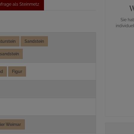
frage als Steinmetz
W
Sie ha
individue
turstein
Sandstein
sandstein
nd
Figur
lier Weimar