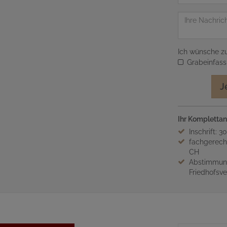
Mail
Adresse
Nachricht
Ich wünsche zu
Grabeinfas
J
Ihr Komplettan
Inschrift: 3
fachgerech
CH
Abstimmung
Friedhofsv