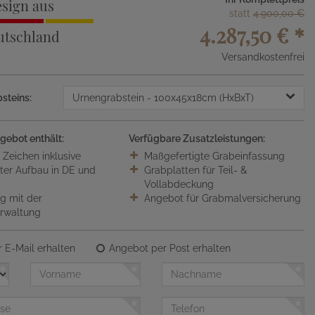
sign aus
statt
4.900,00 €
4.287,50 €
*
utschland
Versandkostenfrei
steins:
Urnengrabstein
- 100x45x18cm (HxBxT)
gebot enthält:
Verfügbare Zusatzleistungen:
0 Zeichen inklusive
Maßgefertigte Grabeinfassung
ter Aufbau in DE und
Grabplatten für Teil- &
Vollabdeckung
 mit der
Angebot für Grabmalversicherung
erwaltung
 E-Mail erhalten
Angebot per Post erhalten
Vorname
Nachname
Telefon