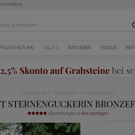
e Herstellung
OFSGESTALTUNG
SALE %
RATGEBER
VIDEOS
REF
Serafinum.de
Grabsteine
Urnengrabsteine
IT STERNENGUCKERIN BRONZEF
(Bewertungen 2)
Alle anzeigen