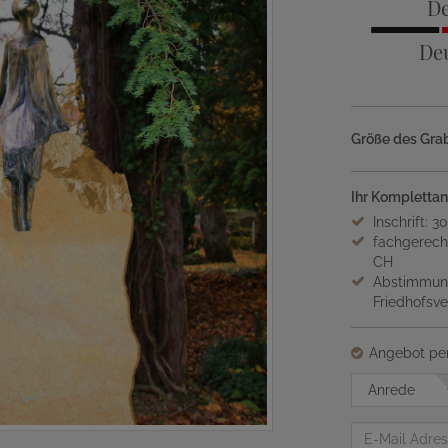
De
De
Größe des Grab
Ihr Komplettan
Inschrift: 3
fachgerech
CH
Abstimmung
Friedhofsv
Angebot per
Anrede
E-