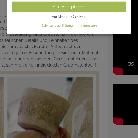
Alle Akzeptieren
assischer Handarbeit unter dem Einsatz
Funktionale Cookies
rtigen Naturstein. Jedes Denkmal wird für Sie
Datenschutzerklärung
Impressum
ein gefertigt. Somit gewährleisten wir einen
die Gestaltung Ihres Grabsteins mit einfließen
alterischen Details und Feinheiten des
r bis zum abschließenden Aufbau auf der
ikat, egal ob Beschriftung, Design oder Material
en mit angefragt werden. Gern steht Ihnen unser
en zusammen einen individuellen Grabmalentwurf.