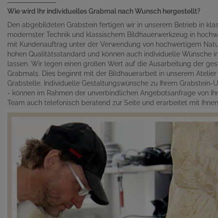
Wie wird Ihr individuelles Grabmal nach Wunsch hergestellt?
Den abgebildeten Grabstein fertigen wir in unserem Betrieb in kl
modernster Technik und klassischem Bildhauerwerkzeug in hochwe
mit Kundenauftrag unter der Verwendung von hochwertigem Naturst
hohen Qualitätsstandard und können auch individuelle Wünsche in 
lassen. Wir legen einen großen Wert auf die Ausarbeitung der gest
Grabmals. Dies beginnt mit der Bildhauerarbeit in unserem Atelie
Grabstelle. Individuelle Gestaltungswünsche zu Ihrem Grabstein-Un
- können im Rahmen der unverbindlichen Angebotsanfrage von Ihn
Team auch telefonisch beratend zur Seite und erarbeitet mit Ihn