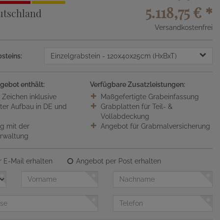
5.118,75 €
*
utschland
Versandkostenfrei
steins:
Einzelgrabstein
- 120x40x25cm (HxBxT)
gebot enthält:
Verfügbare Zusatzleistungen:
0 Zeichen inklusive
Maßgefertigte Grabeinfassung
ter Aufbau in DE und
Grabplatten für Teil- &
Vollabdeckung
 mit der
Angebot für Grabmalversicherung
erwaltung
 E-Mail erhalten
Angebot per Post erhalten
Vorname
Nachname
Telefon