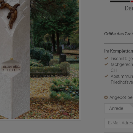
De
Größe des Grab
Ihr Komplettan
Inschrift: 3
fachgerech
CH
Abstimmung
Friedhofsv
Angebot per
Anrede
E-
Mail
Adresse