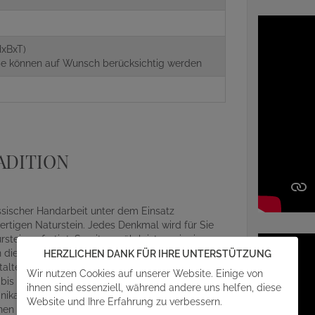
g
xBxT)
aße können auf Wunsch berücksichtig werden
ADITION
assischer Handarbeit unter dem Einsatz
rtigen Naturstein. Jedes Denkmal wird für Sie
ein gefertigt. Somit gewährleisten wir einen
die Gestaltung Ihres Grabsteins mit einfließen
HERZLICHEN DANK FÜR IHRE UNTERSTÜTZUNG
alterischen Details und Feinheiten des
Wir nutzen Cookies auf unserer Website. Einige von
r bis zum abschließenden Aufbau auf der
ihnen sind essenziell, während andere uns helfen, diese
ikat, egal ob Beschriftung, Design oder Material
Website und Ihre Erfahrung zu verbessern.
en mit angefragt werden. Gern steht Ihnen unser