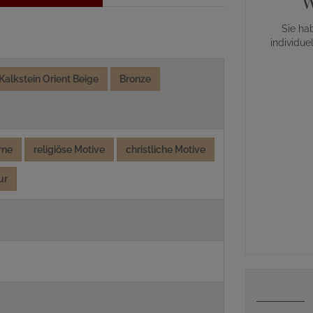
W
Sie ha
individue
Kalkstein Orient Beige
Bronze
rne
religiöse Motive
christliche Motive
ur