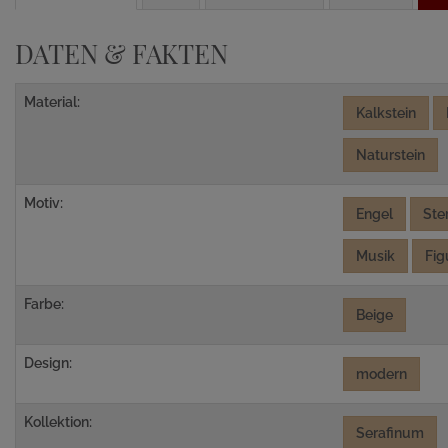
DATEN & FAKTEN
Material:
Kalkstein
Naturstein
Motiv:
Engel
Ste
Musik
Fig
Farbe:
Beige
Design:
modern
Kollektion:
Serafinum