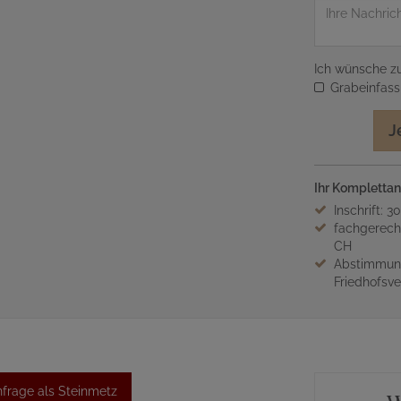
Nachricht
Ich wünsche zu
Grabeinfas
J
Ihr Komplettan
Inschrift: 3
fachgerech
CH
Abstimmung
Friedhofsv
frage als Steinmetz