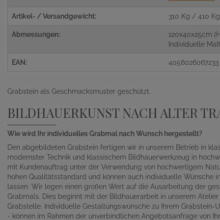
Artikel- / Versandgewicht:
310 Kg / 410 K
Abmessungen:
120x40x25cm (H
Individuelle M
EAN:
4056026067233
Grabstein als Geschmacksmuster geschützt.
BILDHAUERKUNST NACH ALTER TR
Wie wird Ihr individuelles Grabmal nach Wunsch hergestellt?
Den abgebildeten Grabstein fertigen wir in unserem Betrieb in kl
modernster Technik und klassischem Bildhauerwerkzeug in hochwe
mit Kundenauftrag unter der Verwendung von hochwertigem Naturst
hohen Qualitätsstandard und können auch individuelle Wünsche in 
lassen. Wir legen einen großen Wert auf die Ausarbeitung der gest
Grabmals. Dies beginnt mit der Bildhauerarbeit in unserem Atelie
Grabstelle. Individuelle Gestaltungswünsche zu Ihrem Grabstein-Un
- können im Rahmen der unverbindlichen Angebotsanfrage von Ihn