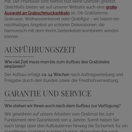
mit. Der Phantasie sind hierbei fast keine Grenzen gesetzt.
Gleichfalls bieten wir auf unserer Website auch eine
große
Auswahl an Grabschmuckartikeln
an. Ob Grablaterne,
Grabvase, Weihwasserkessel oder Grabfigur - wir haben ein
reichhaltiges Angebot an schönen Dekorationen, die
harmonisch mit dem Ihrem Gedenkstein kombiniert werden
können.
AUSFÜHRUNGSZEIT
Wie viel Zeit muss man bis zum Aufbau des Grabsteins
einplanen?
Der Aufbau erfolgt
ca. 14 Wochen
nach Auftragserteilung und
Freigabe durch den Kunden sowie der Friedhofsverwaltung.
GARANTIE UND SERVICE
Wie stehen wir Ihnen auch nach dem Aufbau zur Verfügung?
Wir gewähren auf unsere Arbeiten vom Grabmal bis zum
Fundament eine Garantiezeit von 5 Jahren. Somit haben Sie
auch lange über den Aufbautermin hinweg die Sicherheit für ein
standfestes Grabmal in hoher Qualität. Wünschen Sie nach