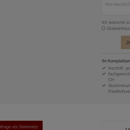
Nachricht
Ich wünsche zu
Grabeinfas
J
Ihr Komplettan
Inschrift: 3
fachgerech
CH
Abstimmung
Friedhofsv
frage als Steinmetz