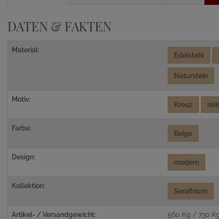
DATEN & FAKTEN
Material:
Edelstahl
Naturstein
Motiv:
Kreuz
rel
Farbe:
Beige
Design:
modern
Kollektion:
Serafinum
Artikel- / Versandgewicht:
560 Kg / 730 K