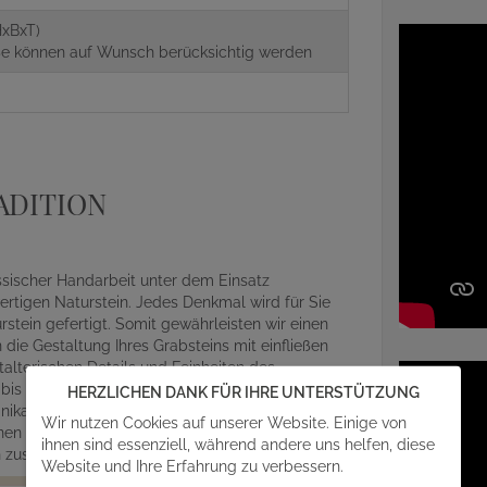
xBxT)
aße können auf Wunsch berücksichtig werden
ADITION
assischer Handarbeit unter dem Einsatz
rtigen Naturstein. Jedes Denkmal wird für Sie
ein gefertigt. Somit gewährleisten wir einen
die Gestaltung Ihres Grabsteins mit einfließen
alterischen Details und Feinheiten des
r bis zum abschließenden Aufbau auf der
HERZLICHEN DANK FÜR IHRE UNTERSTÜTZUNG
ikat, egal ob Beschriftung, Design oder Material
Wir nutzen Cookies auf unserer Website. Einige von
en mit angefragt werden. Gern steht Ihnen unser
ihnen sind essenziell, während andere uns helfen, diese
en zusammen einen individuellen Grabmalentwurf.
Website und Ihre Erfahrung zu verbessern.