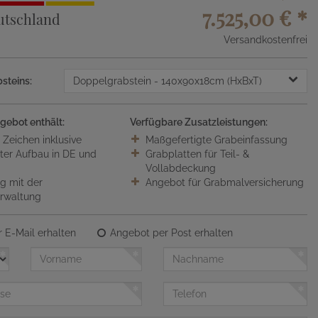
7.525,00 €
*
utschland
Versandkostenfrei
steins:
Doppelgrabstein
- 140x90x18cm (HxBxT)
gebot enthält:
Verfügbare Zusatzleistungen:
0 Zeichen inklusive
Maßgefertigte Grabeinfassung
ter Aufbau in DE und
Grabplatten für Teil- &
Vollabdeckung
 mit der
Angebot für Grabmalversicherung
erwaltung
 E-Mail erhalten
Angebot per Post erhalten
Vorname
Nachname
Telefon