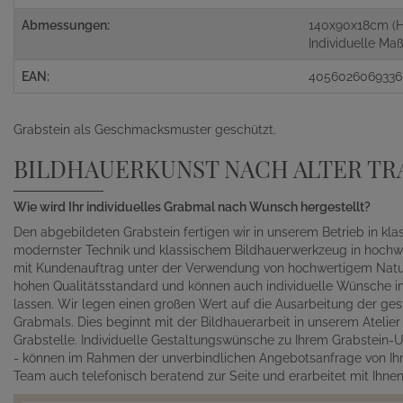
Abmessungen:
140x90x18cm (H
Individuelle M
EAN:
4056026069336
Grabstein als Geschmacksmuster geschützt.
BILDHAUERKUNST NACH ALTER TR
Wie wird Ihr individuelles Grabmal nach Wunsch hergestellt?
Den abgebildeten Grabstein fertigen wir in unserem Betrieb in kl
modernster Technik und klassischem Bildhauerwerkzeug in hochwe
mit Kundenauftrag unter der Verwendung von hochwertigem Naturst
hohen Qualitätsstandard und können auch individuelle Wünsche in 
lassen. Wir legen einen großen Wert auf die Ausarbeitung der gest
Grabmals. Dies beginnt mit der Bildhauerarbeit in unserem Atelie
Grabstelle. Individuelle Gestaltungswünsche zu Ihrem Grabstein-Un
- können im Rahmen der unverbindlichen Angebotsanfrage von Ihn
Team auch telefonisch beratend zur Seite und erarbeitet mit Ihn