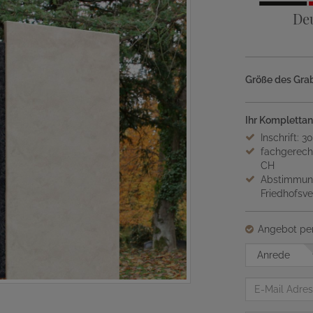
De
Größe des Grab
Ihr Komplettan
Inschrift: 3
fachgerech
CH
Abstimmung
Friedhofsv
Angebot per
Anrede
E-
Mail
Adresse