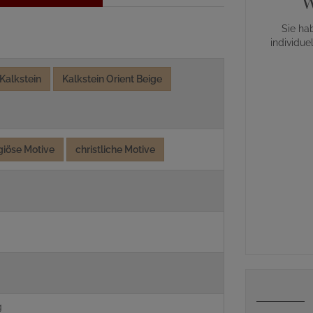
W
Sie ha
individue
Kalkstein
Kalkstein Orient Beige
igiöse Motive
christliche Motive
g