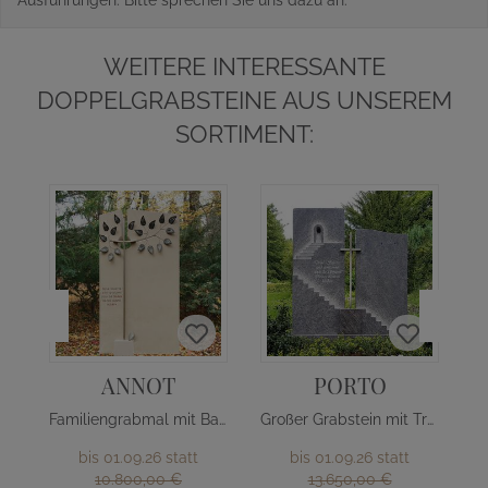
Ausführungen. Bitte sprechen Sie uns dazu an.
WEITERE INTERESSANTE
DOPPELGRABSTEINE AUS UNSEREM
SORTIMENT:
ANNOT
PORTO
Familiengrabmal mit Baum Design
Großer Grabstein mit Treppe & Kreuz
bis 01.09.26 statt
bis 01.09.26 statt
10.800,00 €
13.650,00 €