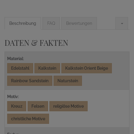
Beschreibung
FAQ
Bewertungen
DATEN & FAKTEN
Material:
Edelstahl
Kalkstein
Kalkstein Orient Beige
Rainbow Sandstein
Naturstein
Motiv:
Kreuz
Felsen
religiöse Motive
christliche Motive