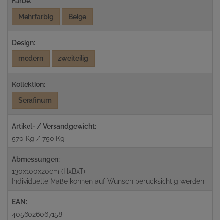
Farbe:
Mehrfarbig
Beige
Design:
modern
zweiteilig
Kollektion:
Serafinum
Artikel- / Versandgewicht:
570 Kg / 750 Kg
Abmessungen:
130x100x20cm (HxBxT)
Individuelle Maße können auf Wunsch berücksichtig werden
EAN:
4056026067158