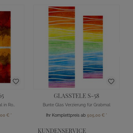
65
GLASSTELE S-58
Glasdekor Stele für Grabmal in Rot-Orange
Bunte Glas Verzierung für Grabmal
,00 €
*
Ihr Komplettpreis ab
505,00 €
*
KUNDENSERVICE