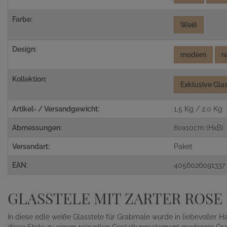
Farbe:
Weiß
Design:
modern
r
Kollektion:
Exklusive Gla
Artikel- / Versandgewicht:
1,5 Kg / 2,0 Kg
Abmessungen:
60x10cm (HxB)
Versandart:
Paket
EAN:
4056026091337
GLASSTELE MIT ZARTER ROSE I
In diese edle weiße Glasstele für Grabmale wurde in liebevoller Ha