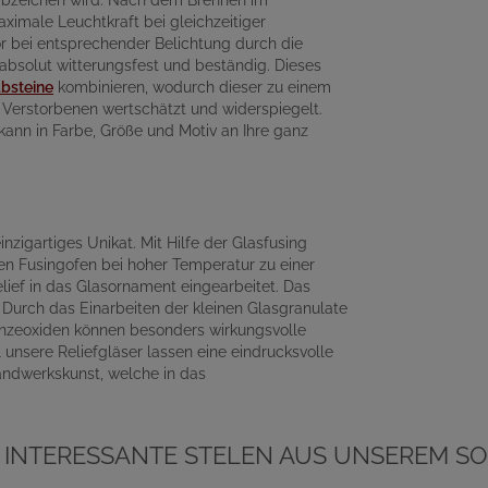
rabzeichen wird. Nach dem Brennen im
ximale Leuchtkraft bei gleichzeitiger
or bei entsprechender Belichtung durch die
 absolut witterungsfest und beständig. Dieses
absteine
kombinieren, wodurch dieser zu einem
es Verstorbenen wertschätzt und widerspiegelt.
 kann in Farbe, Größe und Motiv an Ihre ganz
nzigartiges Unikat. Mit Hilfe der Glasfusing
en Fusingofen bei hoher Temperatur zu einer
lief in das Glasornament eingearbeitet. Das
 Durch das Einarbeiten der kleinen Glasgranulate
onzeoxiden können besonders wirkungsvolle
 unsere Reliefgläser lassen eine eindrucksvolle
andwerkskunst, welche in das
 INTERESSANTE STELEN AUS UNSEREM SO