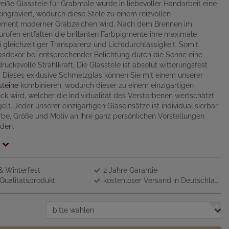
weiße Glasstele für Grabmale wurde in liebevoller Handarbeit eine
eingraviert, wodurch diese Stele zu einem reizvollen
ement moderner Grabzeichen wird. Nach dem Brennen im
ofen entfalten die brillanten Farbpigmente ihre maximale
i gleichzeitiger Transparenz und Lichtdurchlässigkeit. Somit
asdekor bei entsprechender Belichtung durch die Sonne eine
ucksvolle Strahlkraft. Die Glasstele ist absolut witterungsfest
 Dieses exklusive Schmelzglas können Sie mit einem unserer
steine
kombinieren, wodurch dieser zu einem einzigartigen
ck wird, welcher die Individualität des Verstorbenen wertschätzt
lt. Jeder unserer einzigartigen Glaseinsätze ist individualisierbar
rbe, Größe und Motiv an Ihre ganz persönlichen Vorstellungen
den.
 & Winterfest
2 Jahre Garantie
Qualitätsprodukt
kostenloser Versand in Deutschland
bitte wählen