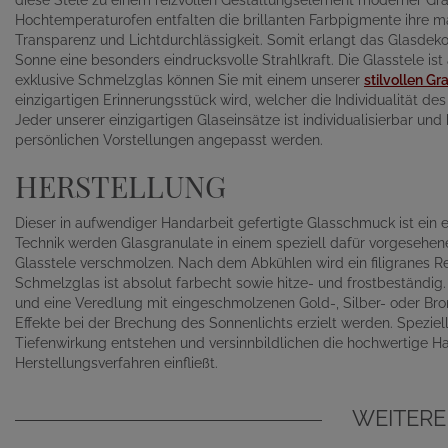
diese Stele zu einem reizvollen Gestaltungselement moderner G
Hochtemperaturofen entfalten die brillanten Farbpigmente ihre ma
Transparenz und Lichtdurchlässigkeit. Somit erlangt das Glasdek
Sonne eine besonders eindrucksvolle Strahlkraft. Die Glasstele ist
exklusive Schmelzglas können Sie mit einem unserer
stilvollen Gr
einzigartigen Erinnerungsstück wird, welcher die Individualität d
Jeder unserer einzigartigen Glaseinsätze ist individualisierbar und
persönlichen Vorstellungen angepasst werden.
HERSTELLUNG
Dieser in aufwendiger Handarbeit gefertigte Glasschmuck ist ein ei
Technik werden Glasgranulate in einem speziell dafür vorgesehen
Glasstele verschmolzen. Nach dem Abkühlen wird ein filigranes Re
Schmelzglas ist absolut farbecht sowie hitze- und frostbeständig.
und eine Veredlung mit eingeschmolzenen Gold-, Silber- oder Br
Effekte bei der Brechung des Sonnenlichts erzielt werden. Speziell
Tiefenwirkung entstehen und versinnbildlichen die hochwertige H
Herstellungsverfahren einfließt.
WEITERE