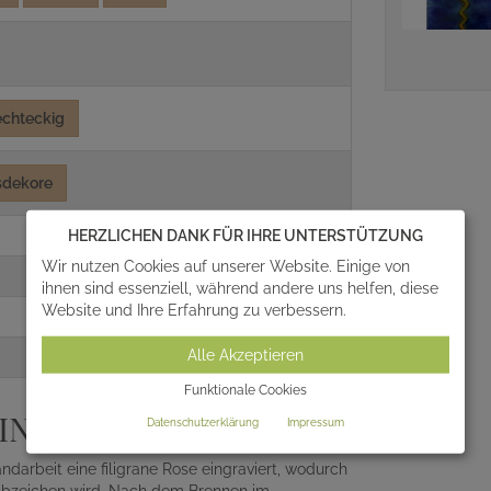
echteckig
sdekore
HERZLICHEN DANK FÜR IHRE UNTERSTÜTZUNG
Wir nutzen Cookies auf unserer Website. Einige von
ihnen sind essenziell, während andere uns helfen, diese
Website und Ihre Erfahrung zu verbessern.
Alle Akzeptieren
Funktionale Cookies
N WEISS
Datenschutzerklärung
Impressum
ndarbeit eine filigrane Rose eingraviert, wodurch