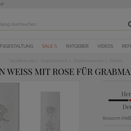
uf
OFSGESTALTUNG
SALE %
RATGEBER
VIDEOS
REF
Serafinum.de
Grabschmuck
Grabornamente
Stelen
N WEISS MIT ROSE FÜR GRABMA
Her
De
60x10cm (HxB