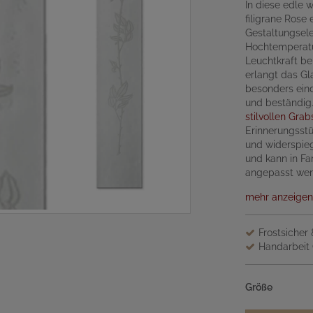
In diese edle 
filigrane Rose 
Gestaltungsel
Hochtemperatur
Leuchtkraft be
erlangt das Gl
besonders eindr
und beständig.
stilvollen Grab
Erinnerungsstü
und widerspiege
und kann in Fa
angepasst wer
mehr anzeigen
Frostsicher
Handarbeit 
Größe