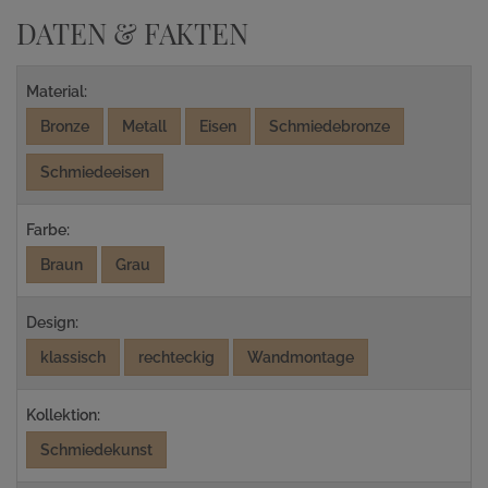
DATEN & FAKTEN
Material:
Bronze
Metall
Eisen
Schmiedebronze
Schmiedeeisen
Farbe:
Braun
Grau
Design:
klassisch
rechteckig
Wandmontage
Kollektion:
Schmiedekunst