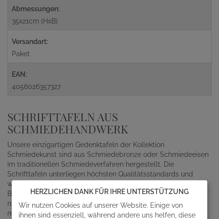
Abmessungen:
35x21cm (HxB)
Versandart:
Paket
EAN:
4056026357327
SCHRIFTTAFELN AUS
SCHMIEDEHANDWERK
Unsere einzigartigen Gedenktafeln der Kollektion
Schmiedekunst sind aus Schmiedebronze oder Schmiedeeisen
im traditionellen Schmiedeverfahren hergestellt. Die
Schrifttafeln unterliegen höchsten Qualitätsstandards und
werden inklusive Ziehmutter mit Schraube sowie Dübel zur
HERZLICHEN DANK FÜR IHRE UNTERSTÜTZUNG
Befestigung geliefert. Die Bronzen sind wetterbeständig und
robust gegenüber mechanischen Einwirkungen. Bei
Wir nutzen Cookies auf unserer Website. Einige von
regelmäßiger Reinigung mittels Wasser und einem Schwamm
ihnen sind essenziell, während andere uns helfen, diese