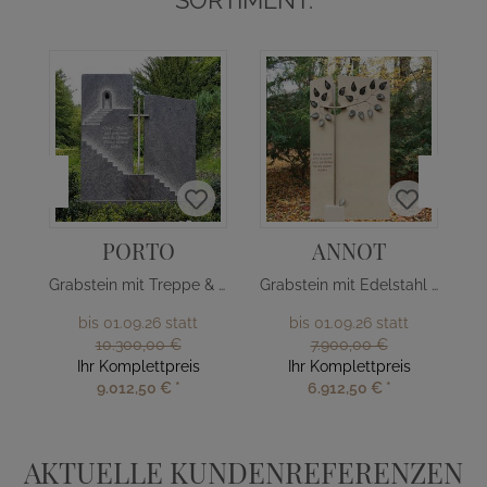
SORTIMENT:
PORTO
ANNOT
Grabstein mit Treppe & Edelstahl Kreuz
Grabstein mit Edelstahl Baum
bis 01.09.26 statt
bis 01.09.26 statt
10.300,00 €
7.900,00 €
Ihr Komplettpreis
Ihr Komplettpreis
9.012,50 €
*
6.912,50 €
*
AKTUELLE KUNDENREFERENZEN