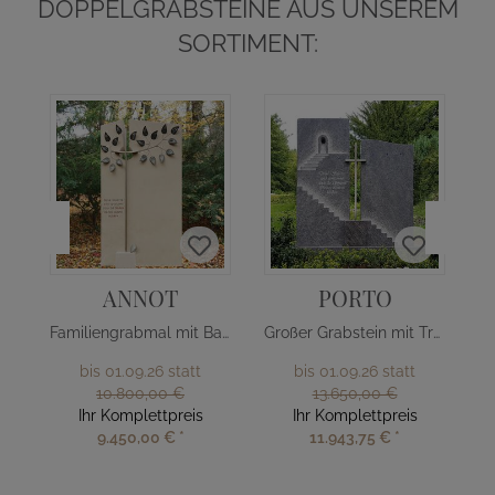
DOPPELGRABSTEINE AUS UNSEREM
SORTIMENT:
ANNOT
PORTO
Familiengrabmal mit Baum Design
Großer Grabstein mit Treppe & Kreuz
bis 01.09.26 statt
bis 01.09.26 statt
10.800,00 €
13.650,00 €
Ihr Komplettpreis
Ihr Komplettpreis
9.450,00 €
*
11.943,75 €
*