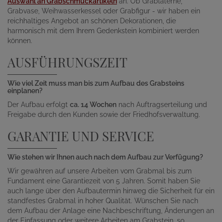
Auswahl an Grabschmuckartikeln
an. Ob Grablaterne,
Grabvase, Weihwasserkessel oder Grabfigur - wir haben ein
reichhaltiges Angebot an schönen Dekorationen, die
harmonisch mit dem Ihrem Gedenkstein kombiniert werden
können.
AUSFÜHRUNGSZEIT
Wie viel Zeit muss man bis zum Aufbau des Grabsteins
einplanen?
Der Aufbau erfolgt
ca. 14 Wochen
nach Auftragserteilung und
Freigabe durch den Kunden sowie der Friedhofsverwaltung.
GARANTIE UND SERVICE
Wie stehen wir Ihnen auch nach dem Aufbau zur Verfügung?
Wir gewähren auf unsere Arbeiten vom Grabmal bis zum
Fundament eine Garantiezeit von 5 Jahren. Somit haben Sie
auch lange über den Aufbautermin hinweg die Sicherheit für ein
standfestes Grabmal in hoher Qualität. Wünschen Sie nach
dem Aufbau der Anlage eine Nachbeschriftung, Änderungen an
der Einfassung oder weitere Arbeiten am Grabstein, so