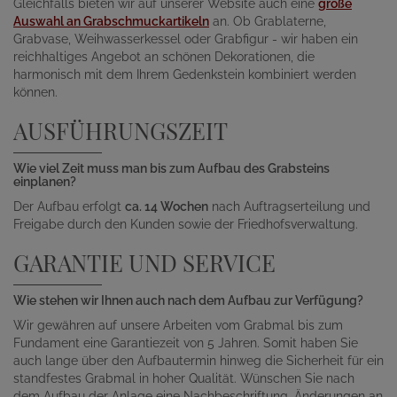
Gleichfalls bieten wir auf unserer Website auch eine
große
Auswahl an Grabschmuckartikeln
an. Ob Grablaterne,
Grabvase, Weihwasserkessel oder Grabfigur - wir haben ein
reichhaltiges Angebot an schönen Dekorationen, die
harmonisch mit dem Ihrem Gedenkstein kombiniert werden
können.
AUSFÜHRUNGSZEIT
Wie viel Zeit muss man bis zum Aufbau des Grabsteins
einplanen?
Der Aufbau erfolgt
ca. 14 Wochen
nach Auftragserteilung und
Freigabe durch den Kunden sowie der Friedhofsverwaltung.
GARANTIE UND SERVICE
Wie stehen wir Ihnen auch nach dem Aufbau zur Verfügung?
Wir gewähren auf unsere Arbeiten vom Grabmal bis zum
Fundament eine Garantiezeit von 5 Jahren. Somit haben Sie
auch lange über den Aufbautermin hinweg die Sicherheit für ein
standfestes Grabmal in hoher Qualität. Wünschen Sie nach
dem Aufbau der Anlage eine Nachbeschriftung, Änderungen an