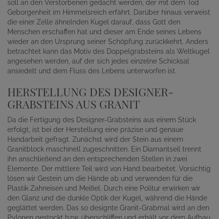
soll an den Verstorbenen gedacht werden, der mit dem Tod
Geborgenheit im Himmelsreich erfährt. Darüber hinaus verweist
die einer Zelle ähnelnden Kugel darauf, dass Gott den
Menschen erschaffen hat und dieser am Ende seines Lebens
wieder an den Ursprung seiner Schöpfung zurückkehrt. Anders
betrachtet kann das Motiv des Doppelgrabsteins als Weltkugel
angesehen werden, auf der sich jedes einzelne Schicksal
ansiedelt und dem Fluss des Lebens unterworfen ist.
HERSTELLUNG DES DESIGNER-
GRABSTEINS AUS GRANIT
Da die Fertigung des Designer-Grabsteins aus einem Stück
erfolgt, ist bei der Herstellung eine präzise und genaue
Handarbeit gefragt. Zunächst wird der Stein aus einem
Granitblock maschinell zugeschnitten. Ein Diamantseil trennt
ihn anschließend an den entsprechenden Stellen in zwei
Elemente. Der mittlere Teil wird von Hand bearbeitet. Vorsichtig
lösen wir Gestein um die Hände ab und verwenden für die
Plastik Zahneisen und Meißel. Durch eine Politur erwirken wir
den Glanz und die dunkle Optik der Kugel, während die Hände
geglättet werden. Das so designte Granit-Grabmal wird an den
Pylonen gestockt bzw. überschliffen und erhält vor dem Aufbau