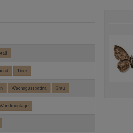
tall
hend
Tiere
ün
Wachsgusspatina
Grau
Wandmontage