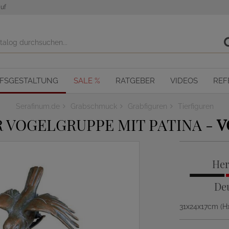
uf
OFSGESTALTUNG
SALE %
RATGEBER
VIDEOS
REF
Serafinum.de
Grabschmuck
Grabfiguren
Tierfiguren
 VOGELGRUPPE MIT PATINA -
V
Her
De
31x24x17cm (H