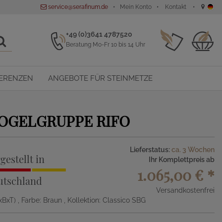
service@serafinum.de
Mein Konto
Kontakt
+49 (0)3641 4787520
Beratung Mo-Fr 10 bis 14 Uhr
ERENZEN
ANGEBOTE FÜR STEINMETZE
OGELGRUPPE RIFO
Lieferstatus:
ca. 3 Wochen
gestellt in
Ihr Komplettpreis ab
1.065,00 €
*
utschland
Versandkostenfrei
xBxT)
, Farbe: Braun
, Kollektion: Classico SBG