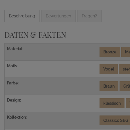
Beschreibung
Bewertungen
Fragen?
DATEN & FAKTEN
Material:
Bronze
Me
Motiv:
Vogel
ste
Farbe:
Braun
Gr
Design:
klassisch
Kollektion:
Classico SBG