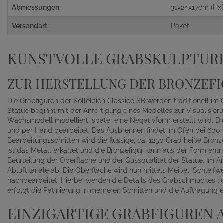
Abmessungen:
31x24x17cm (Hx
Versandart:
Paket
KUNSTVOLLE GRABSKULPTUR
ZUR HERSTELLUNG DER BRONZEF
Die Grabfiguren der Kollektion Classico SB werden traditionell im
Statue beginnt mit der Anfertigung eines Modelles zur Visualisie
Wachsmodell modelliert, später eine Negativform erstellt wird. 
und per Hand bearbeitet. Das Ausbrennen findet im Ofen bei 600 G
Bearbeitungsschritten wird die flüssige, ca. 1250 Grad heiße Bron
ist das Metall erkaltet und die Bronzefigur kann aus der Form en
Beurteilung der Oberfläche und der Gussqualität der Statue. Im An
Abluftkanäle ab. Die Oberfläche wird nun mittels Meißel, Schleif
nachbearbeitet. Hierbei werden die Details des Grabschmuckes li
erfolgt die Patinierung in mehreren Schritten und die Auftragung
EINZIGARTIGE GRABFIGUREN 