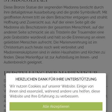
Diese Bronze Statue der segnenden Madonna besticht durch
ihre detailgetreue Ausarbeitung und die große Symbolkraft. Mit
geöffneten Armen tritt sie dem Betrachter entgegen und strahlt
Hoffnung und Zuversicht aus. Auf der einen Seite gilt die
Madonna als Beschützerin der gesamten Menschheit, auf der
anderen Seite schmückt sie als Trösterin der Trauernden eine
jede Grabstätte würdevoll und hält so die Erinnerung an einen
geliebten Menschen aufrecht. Die Marienverehrung ist im
Christentum auch heute noch weit verbreitet und
Madonnenskulpturen sind in vielen Haushalten und Kirchen zu
finden. Diese Marienfigur ist zur Aufstellung im Innen- und
Außenbereich geeignet.
HERSTELLUNG DER MARIENFIGUR
HERZLICHEN DANK FÜR IHRE UNTERSTÜTZUNG
Diese Madonnenstatue wird in traditioneller Handarbeit im
Süden Deutschlands hergestellt. Im aufwändigen Bronze-Guss-
Wir nutzen Cookies auf unserer Website. Einige von
Verfahren wird flüssige Bronze in eine dafür gefertigte Form
ihnen sind essenziell, während andere uns helfen, diese
gegossen, damit sie das Aussehen dieser Marienskulptur erhält.
Website und Ihre Erfahrung zu verbessern.
Anschließend werden die feinen Linien und Details von
Künstlerhand ausgearbeitet. Am Ende wird die stilvolle
Alle Akzeptieren
Bronzefigur patiniert ,um ihr eine ganz besondere Ausstrahlung