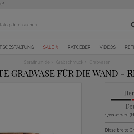
uf
OFSGESTALTUNG
SALE %
RATGEBER
VIDEOS
REF
Serafinum.de
Grabschmuck
Grabvasen
TE GRABVASE FÜR DIE WAND -
R
Her
De
17x20x10cm (
Diese breite G