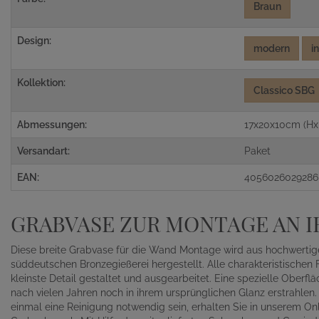
Braun
Design:
modern
i
Kollektion:
Classico SBG
Abmessungen:
17x20x10cm (Hx
Versandart:
Paket
EAN:
4056026029286
GRABVASE ZUR MONTAGE AN 
Diese breite Grabvase für die Wand Montage wird aus hochwertiger 
süddeutschen Bronzegießerei hergestellt. Alle charakteristischen 
kleinste Detail gestaltet und ausgearbeitet. Eine spezielle Ober
nach vielen Jahren noch in ihrem ursprünglichen Glanz erstrahlen. 
einmal eine Reinigung notwendig sein, erhalten Sie in unserem Onl