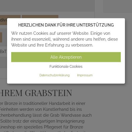
ndividuell
Wandmontage
HERZLICHEN DANK FÜR IHRE UNTERSTÜTZUNG
Wir nutzen Cookies auf unserer Website. Einige von
ihnen sind essenziell, während andere uns helfen, diese
Website und Ihre Erfahrung zu verbessern.
BxT)
Alle Akzeptieren
Funktionale Cookies
Datenschutzerklärung
Impressum
IHREM GRABSTEIN
Bronze in traditioneller Handarbeit in einer
Feinheiten werden von Künstlerhand bis ins
flächenbehandlung lässt die Grab Wandvase auch
Sollte trotz der einzigartigen Imprägnierung
ineshop ein spezielles Pflegeset für Bronze