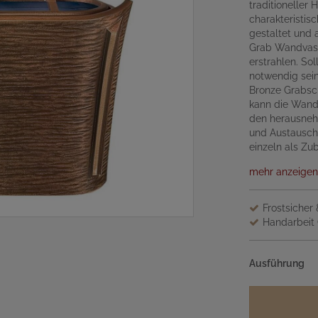
traditioneller 
charakteristis
gestaltet und 
Grab Wandvase
erstrahlen. So
notwendig sein
Bronze Grabsch
kann die Wand
den herausnehm
und Austausche
einzeln als Zu
mehr anzeigen
Frostsicher
Handarbeit 
Ausführung