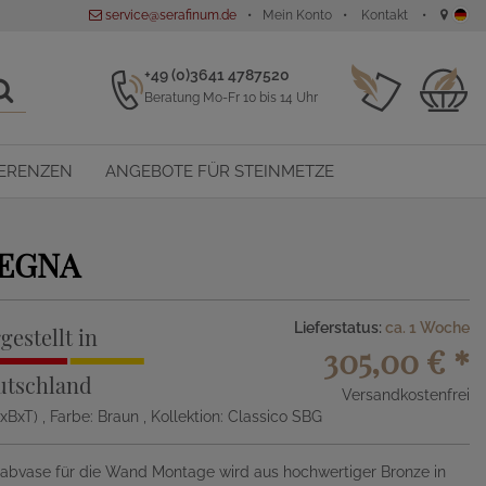
service@serafinum.de
Mein Konto
Kontakt
+49 (0)3641 4787520
Beratung Mo-Fr 10 bis 14 Uhr
ERENZEN
ANGEBOTE FÜR STEINMETZE
EGNA
Lieferstatus:
ca. 1 Woche
gestellt in
305,00 €
*
utschland
Versandkostenfrei
HxBxT)
, Farbe: Braun
, Kollektion: Classico SBG
rabvase für die Wand Montage wird aus hochwertiger Bronze in