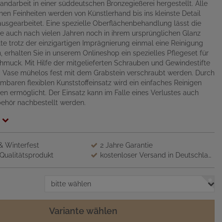
Handarbeit in einer süddeutschen Bronzegießerei hergestellt. Alle
chen Feinheiten werden von Künstlerhand bis ins kleinste Detail
ausgearbeitet. Eine spezielle Oberflächenbehandlung lässt die
 auch nach vielen Jahren noch in ihrem ursprünglichen Glanz
llte trotz der einzigartigen Imprägnierung einmal eine Reinigung
, erhalten Sie in unserem Onlineshop ein spezielles Pflegeset für
muck. Mit Hilfe der mitgelieferten Schrauben und Gewindestifte
 Vase mühelos fest mit dem Grabstein verschraubt werden. Durch
baren flexiblen Kunststoffeinsatz wird ein einfaches Reinigen
n ermöglicht. Der Einsatz kann im Falle eines Verlustes auch
behör nachbestellt werden.
 & Winterfest
2 Jahre Garantie
Qualitätsprodukt
kostenloser Versand in Deutschland
bitte wählen
Variante wählen