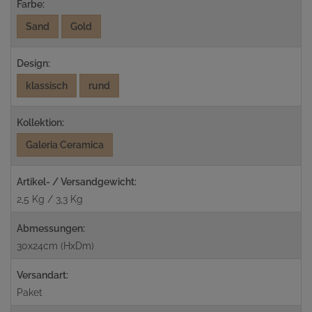
Farbe:
Sand
Gold
Design:
klassisch
rund
Kollektion:
Galeria Ceramica
Artikel- / Versandgewicht:
2,5 Kg / 3,3 Kg
Abmessungen:
30x24cm (HxDm)
Versandart:
Paket