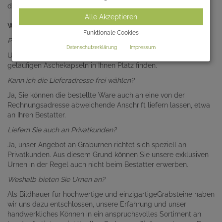
die Urne mit einem Schutzlack überzogen.
Alle Akzeptieren
Wichtige Fragen
Funktionale Cookies
Passt jede Aschekapsel in diese Urne?
Datenschutzerklärung
Impressum
Unsere Urnen sind so dimensioniert, dass alle in Europa
geläufigen Aschekapseln in Ihnen Platz finden.
Kann ich die Lieferadresse frei wählen?
Ja, Sie können die bestellte Ware auch an eine von der
Rechnungsadresse abweichende Anschrift liefern lassen, etwa
an Ihren Bestatter.
Liefern Sie auch an Privatkunden?
Ja, unser Angebot an Graburnen richtet sich speziell an
Privatkunden. Aus diesem Grund können Sie unsere exklusiven
Urnen in der Regel auch nicht beim Bestatter erwerben.
Weshalb bieten Sie Urnen an?
Als Bildhauer für hochwertige und einzigartigeGrabsteine haben
wir uns dazu entschlossen, unsere Erfahrung und unser
handwerkliches Können in ein anspruchsvolles Sortiment an