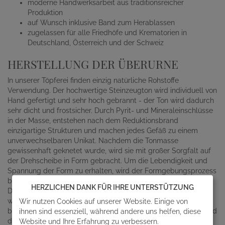
moderne Handwerksarbeit aus traditionsreicher
Produktion
auf Wunsch inklusive Band zum Herablassen
zugelassen für alle Friedhöfe und Krematorien in
Deutschland, Österreich und der Schweiz
HERSTELLUNG DER ÜBERURNE
In unserer Töpferei finden einzig natürliche Rohstoffe
Verwendung. Der hochwertige Steinzeugton wird individuell von
Hand gefertigt und sehr hoch gebrannt - der Ton wird dadurch
sehr dicht und frostsicher. Durch Pyrit- und Mineraleinschlüsse
in der Masse, entstehen nach dem Reduktionsbrand
einzigartige Strukturen und machen jedes Gefäß zu einem
unverwechselbaren Unikat. Nachdem die Tonmasse
gewissenhaft geknetet wurde, wird sie mit großer Sorgfalt auf
der Drehscheibe in Form gebracht. Um die Lebendigkeit und
Spannung der Form zu erhalten, wird der Formgebungsprozess
beim Drehen abgeschlossen. Sobald auch der passende
HERZLICHEN DANK FÜR IHRE UNTERSTÜTZUNG
Deckel samt dem stilvollen großen Herz modelliert wurde,
werden die Stücke langsam getrocknet und mehrere Stunden
Wir nutzen Cookies auf unserer Website. Einige von
bei 1000 Grad gebrannt. Ist die Urne schließlich abgekühlt, wird
ihnen sind essenziell, während andere uns helfen, diese
das Herz von Hand mit einer goldenen Farblasur verziert und
Website und Ihre Erfahrung zu verbessern.