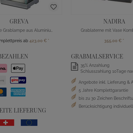
GREVA
NADIRA
Moderne Grablampe aus Aluminium
Grablaterne mit Vase Komb
omplettpreis ab
423,00 €
*
355,00 €
*
BEZAHLEN
GRABMALSERVICE
35% Anzahlung
Schlusszahlung 10Tage na
Angebote inkl. Lieferung & 
5 Jahre Komplettgarantie
bis zu 30 Zeichen Beschriftu
Berücksichtigung individue
ITE LIEFERUNG