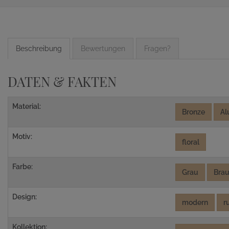
Beschreibung
Bewertungen
Fragen?
DATEN & FAKTEN
Material:
Bronze
Al
Motiv:
floral
Farbe:
Grau
Bra
Design:
modern
r
Kollektion: