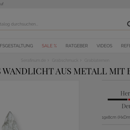
uf
OFSGESTALTUNG
SALE %
RATGEBER
VIDEOS
REF
Serafinum.de
Grabschmuck
Grablaternen
 WANDLICHT AUS METALL MIT 
Her
De
19x8cm (HxD