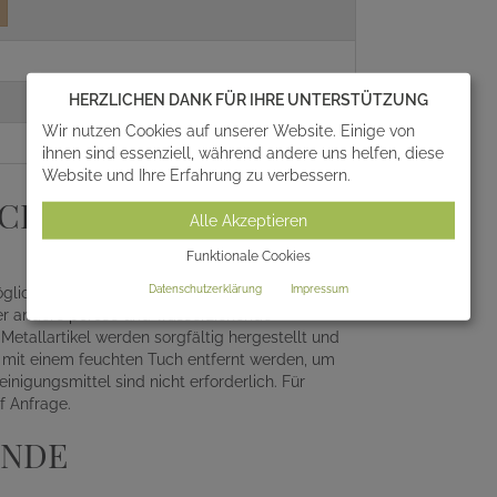
HERZLICHEN DANK FÜR IHRE UNTERSTÜTZUNG
Wir nutzen Cookies auf unserer Website. Einige von
ihnen sind essenziell, während andere uns helfen, diese
Website und Ihre Erfahrung zu verbessern.
K AUS BRONZE UND
Alle Akzeptieren
Funktionale Cookies
Datenschutzerklärung
Impressum
Möglichkeiten zur Auswahl. Dieser Grabschmuck
er andere poröse und wasserziehende
etallartikel werden sorgfältig hergestellt und
 mit einem feuchten Tuch entfernt werden, um
nigungsmittel sind nicht erforderlich. Für
f Anfrage.
ENDE