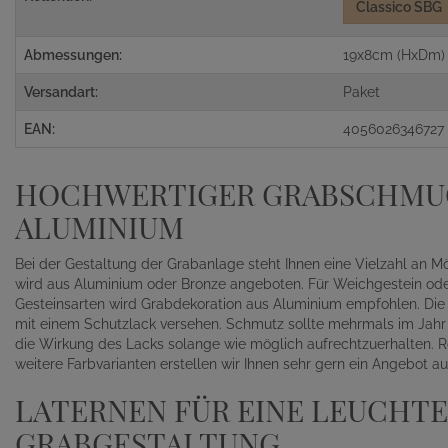
Classico SBG
Abmessungen:
19x8cm (HxDm)
Versandart:
Paket
EAN:
4056026346727
HOCHWERTIGER GRABSCHMUC
ALUMINIUM
Bei der Gestaltung der Grabanlage steht Ihnen eine Vielzahl an 
wird aus Aluminium oder Bronze angeboten. Für Weichgestein od
Gesteinsarten wird Grabdekoration aus Aluminium empfohlen. Die M
mit einem Schutzlack versehen. Schmutz sollte mehrmals im Jahr
die Wirkung des Lacks solange wie möglich aufrechtzuerhalten. Rei
weitere Farbvarianten erstellen wir Ihnen sehr gern ein Angebot au
LATERNEN FÜR EINE LEUCHT
GRABGESTALTUNG