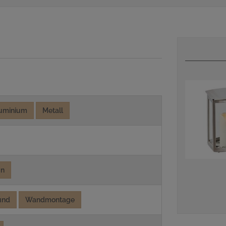
uminium
Metall
un
und
Wandmontage