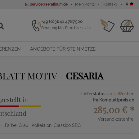
service@serafinum.de
Mein Konto
Kontakt
+49 (0)3641 4787520
Beratung Mo-Fr 10 bis 14 Uhr
ERENZEN
ANGEBOTE FÜR STEINMETZE
BLATT MOTIV -
CESARIA
Lieferstatus:
ca. 2 Wochen
gestellt in
Ihr Komplettpreis ab
285,00 €
*
utschland
Versandkostenfrei
m)
, Farbe: Grau
, Kollektion: Classico SBG