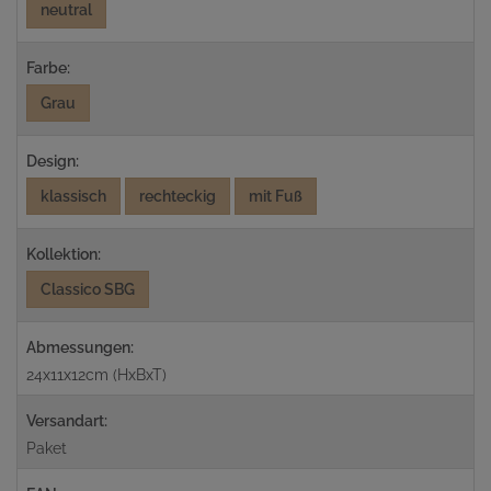
neutral
Farbe:
Grau
Design:
klassisch
rechteckig
mit Fuß
Kollektion:
Classico SBG
Abmessungen:
24x11x12cm (HxBxT)
Versandart:
Paket